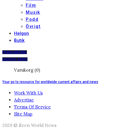
Film
Musik
Podd
Övrigt
Helgon
Butik
PRENUMERERA
DIGITALT ARKIV
Varukorg (0)
Your go to resource for worldwide current affairs and news
Work With Us
Advertise
Terms Of Service
Site Map
2020 © Zeen World News