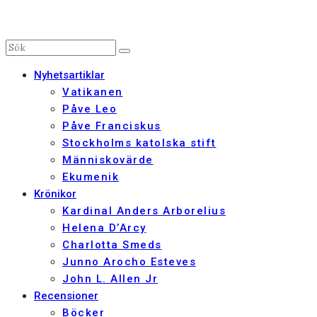
Nyhetsartiklar
Vatikanen
Påve Leo
Påve Franciskus
Stockholms katolska stift
Människovärde
Ekumenik
Krönikor
Kardinal Anders Arborelius
Helena D’Arcy
Charlotta Smeds
Junno Arocho Esteves
John L. Allen Jr
Recensioner
Böcker