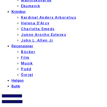
Människovärde
Ekumenik
Krönikor
Kardinal Anders Arborelius
Helena D’Arcy
Charlotta Smeds
Junno Arocho Esteves
John L. Allen Jr
Recensioner
Böcker
Film
Musik
Podd
Övrigt
Helgon
Butik
PRENUMERERA
DIGITALT ARKIV