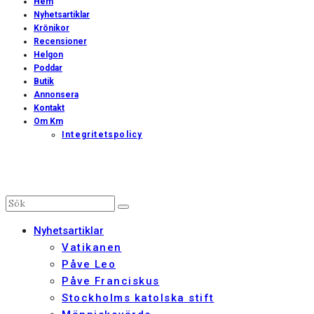
Hem
Nyhetsartiklar
Krönikor
Recensioner
Helgon
Poddar
Butik
Annonsera
Kontakt
Om Km
Integritetspolicy
Nyhetsartiklar
Vatikanen
Påve Leo
Påve Franciskus
Stockholms katolska stift