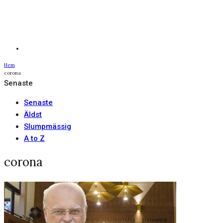
Hem
corona
Senaste
Senaste
Äldst
Slumpmässig
A to Z
corona