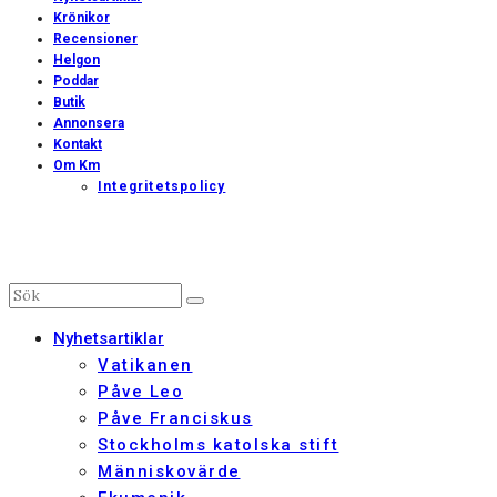
Krönikor
Recensioner
Helgon
Poddar
Butik
Annonsera
Kontakt
Om Km
Integritetspolicy
Nyhetsartiklar
Vatikanen
Påve Leo
Påve Franciskus
Stockholms katolska stift
Människovärde