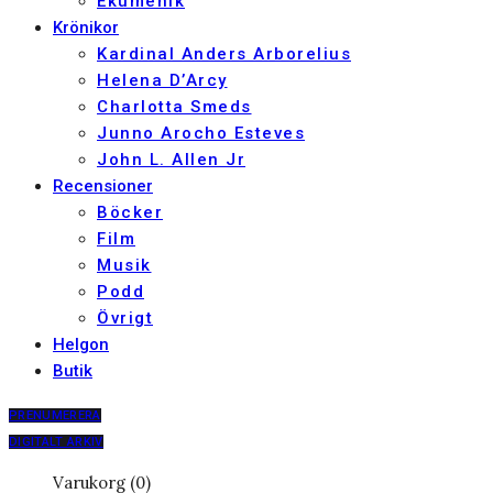
Ekumenik
Krönikor
Kardinal Anders Arborelius
Helena D’Arcy
Charlotta Smeds
Junno Arocho Esteves
John L. Allen Jr
Recensioner
Böcker
Film
Musik
Podd
Övrigt
Helgon
Butik
PRENUMERERA
DIGITALT ARKIV
Varukorg (0)