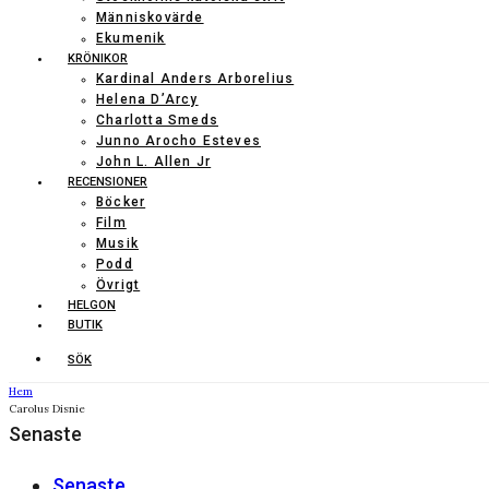
Människovärde
Ekumenik
KRÖNIKOR
Kardinal Anders Arborelius
Helena D’Arcy
Charlotta Smeds
Junno Arocho Esteves
John L. Allen Jr
RECENSIONER
Böcker
Film
Musik
Podd
Övrigt
HELGON
BUTIK
SÖK
Hem
Carolus Disnie
Senaste
Senaste