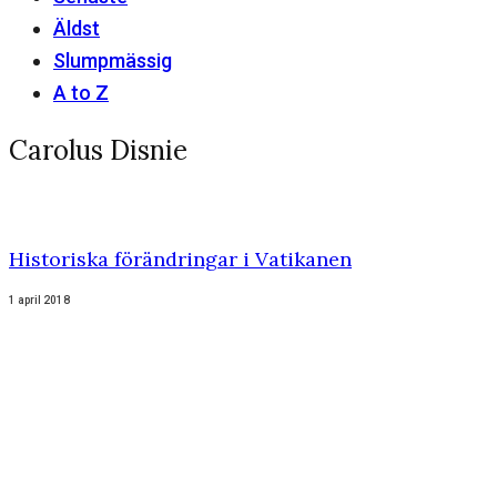
Äldst
Slumpmässig
A to Z
Carolus Disnie
Historiska förändringar i Vatikanen
1 april 2018