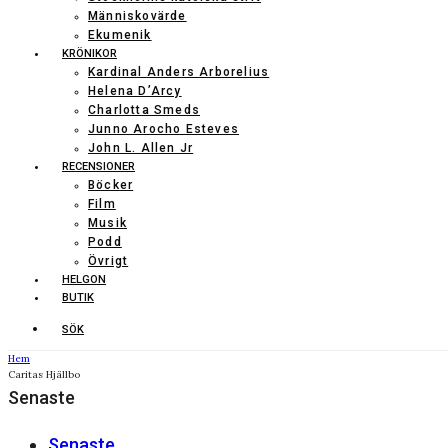
Människovärde
Ekumenik
KRÖNIKOR
Kardinal Anders Arborelius
Helena D’Arcy
Charlotta Smeds
Junno Arocho Esteves
John L. Allen Jr
RECENSIONER
Böcker
Film
Musik
Podd
Övrigt
HELGON
BUTIK
SÖK
Hem
Caritas Hjällbo
Senaste
Senaste