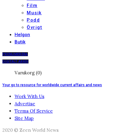
Film
Musik
Podd
Övrigt
Helgon
Butik
PRENUMERERA
DIGITALT ARKIV
Varukorg (0)
Your go to resource for worldwide current affairs and news
Work With Us
Advertise
Terms Of Service
Site Map
2020 © Zeen World News