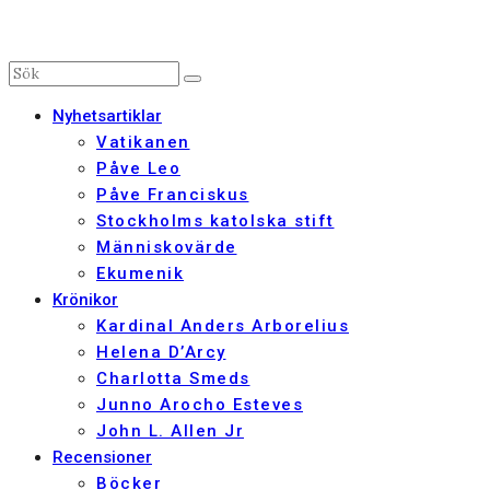
Nyhetsartiklar
Vatikanen
Påve Leo
Påve Franciskus
Stockholms katolska stift
Människovärde
Ekumenik
Krönikor
Kardinal Anders Arborelius
Helena D’Arcy
Charlotta Smeds
Junno Arocho Esteves
John L. Allen Jr
Recensioner
Böcker