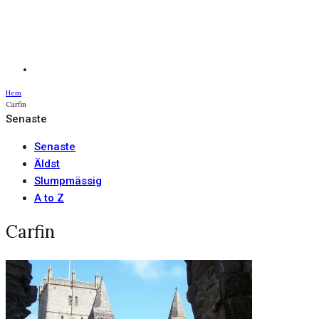
Hem
Carfin
Senaste
Senaste
Äldst
Slumpmässig
A to Z
Carfin