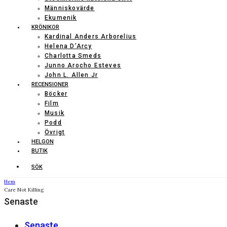
Människovärde
Ekumenik
KRÖNIKOR
Kardinal Anders Arborelius
Helena D’Arcy
Charlotta Smeds
Junno Arocho Esteves
John L. Allen Jr
RECENSIONER
Böcker
Film
Musik
Podd
Övrigt
HELGON
BUTIK
SÖK
Hem
Care Not Killing
Senaste
Senaste