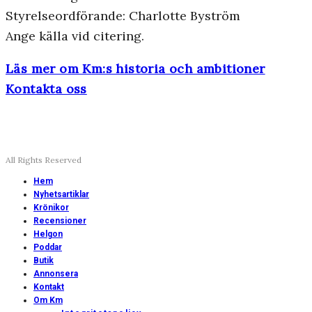
Styrelseordförande: Charlotte Byström
Ange källa vid citering.
Läs mer om Km:s historia och ambitioner
Kontakta oss
All Rights Reserved
Hem
Nyhetsartiklar
Krönikor
Recensioner
Helgon
Poddar
Butik
Annonsera
Kontakt
Om Km