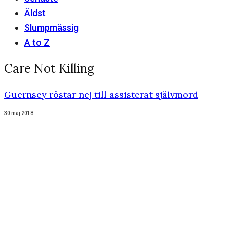
Äldst
Slumpmässig
A to Z
Care Not Killing
Guernsey röstar nej till assisterat självmord
30 maj 2018