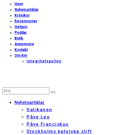
Hem
Nyhetsartiklar
Krönikor
Recensioner
Helgon
Poddar
Butik
Annonsera
Kontakt
Om Km
Integritetspolicy
Nyhetsartiklar
Vatikanen
Påve Leo
Påve Franciskus
Stockholms katolska stift