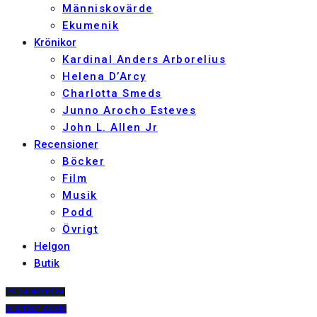
Människovärde
Ekumenik
Krönikor
Kardinal Anders Arborelius
Helena D’Arcy
Charlotta Smeds
Junno Arocho Esteves
John L. Allen Jr
Recensioner
Böcker
Film
Musik
Podd
Övrigt
Helgon
Butik
PRENUMERERA
DIGITALT ARKIV