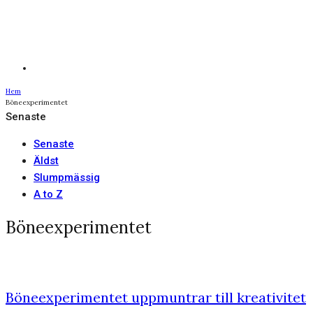
Hem
Böneexperimentet
Senaste
Senaste
Äldst
Slumpmässig
A to Z
Böneexperimentet
Böneexperimentet uppmuntrar till kreativitet