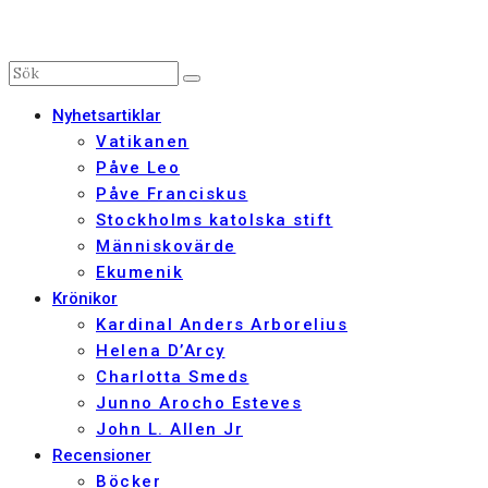
Nyhetsartiklar
Vatikanen
Påve Leo
Påve Franciskus
Stockholms katolska stift
Människovärde
Ekumenik
Krönikor
Kardinal Anders Arborelius
Helena D’Arcy
Charlotta Smeds
Junno Arocho Esteves
John L. Allen Jr
Recensioner
Böcker