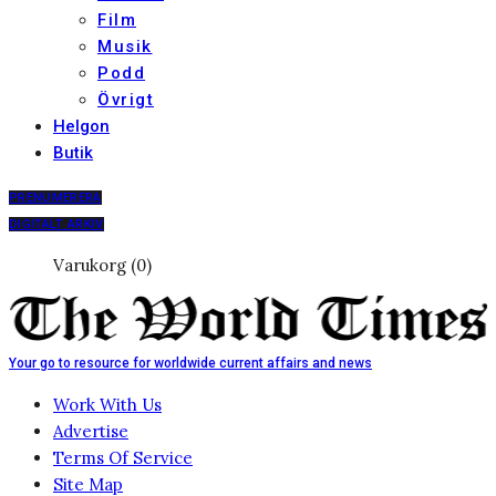
Film
Musik
Podd
Övrigt
Helgon
Butik
PRENUMERERA
DIGITALT ARKIV
Varukorg (0)
Your go to resource for worldwide current affairs and news
Work With Us
Advertise
Terms Of Service
Site Map