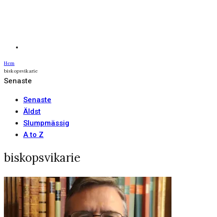
Hem
biskopsvikarie
Senaste
Senaste
Äldst
Slumpmässig
A to Z
biskopsvikarie