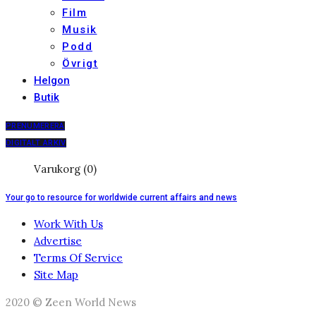
Film
Musik
Podd
Övrigt
Helgon
Butik
PRENUMERERA
DIGITALT ARKIV
Varukorg (0)
Your go to resource for worldwide current affairs and news
Work With Us
Advertise
Terms Of Service
Site Map
2020 © Zeen World News