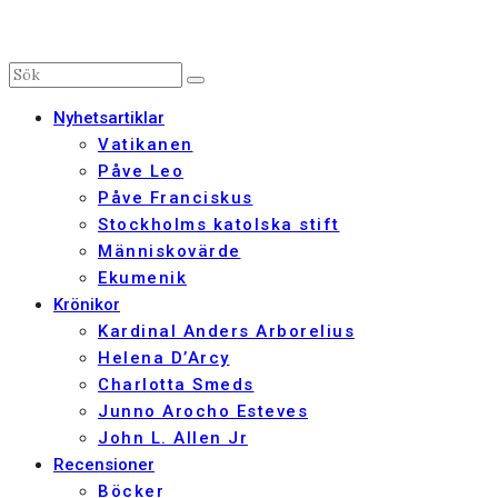
Nyhetsartiklar
Vatikanen
Påve Leo
Påve Franciskus
Stockholms katolska stift
Människovärde
Ekumenik
Krönikor
Kardinal Anders Arborelius
Helena D’Arcy
Charlotta Smeds
Junno Arocho Esteves
John L. Allen Jr
Recensioner
Böcker