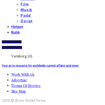
Film
Musik
Podd
Övrigt
Helgon
Butik
PRENUMERERA
DIGITALT ARKIV
Varukorg (0)
Your go to resource for worldwide current affairs and news
Work With Us
Advertise
Terms Of Service
Site Map
2020 © Zeen World News