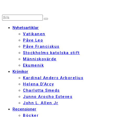
Nyhetsartiklar
Vatikanen
Påve Leo
Påve Franciskus
Stockholms katolska stift
Människovärde
Ekumenik
Krönikor
Kardinal Anders Arborelius
Helena D’Arcy
Charlotta Smeds
Junno Arocho Esteves
John L. Allen Jr
Recensioner
Böcker