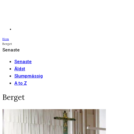
Hem
Berget
Senaste
Senaste
Äldst
Slumpmässig
A to Z
Berget