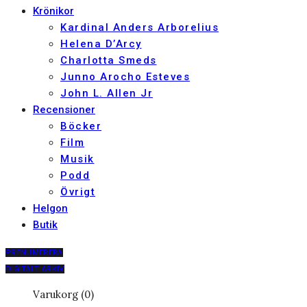
Krönikor
Kardinal Anders Arborelius
Helena D’Arcy
Charlotta Smeds
Junno Arocho Esteves
John L. Allen Jr
Recensioner
Böcker
Film
Musik
Podd
Övrigt
Helgon
Butik
PRENUMERERA
DIGITALT ARKIV
Varukorg (0)