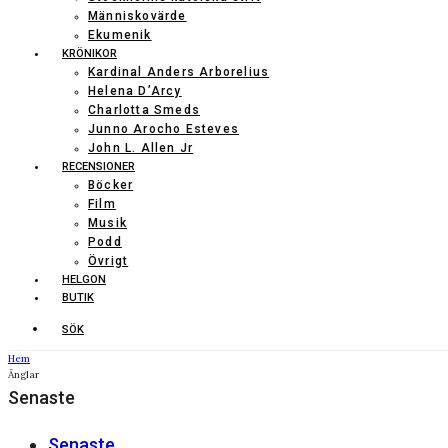
Människovärde
Ekumenik
KRÖNIKOR
Kardinal Anders Arborelius
Helena D’Arcy
Charlotta Smeds
Junno Arocho Esteves
John L. Allen Jr
RECENSIONER
Böcker
Film
Musik
Podd
Övrigt
HELGON
BUTIK
SÖK
Hem
Änglar
Senaste
Senaste