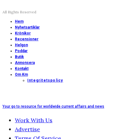
All Rights Reserved
Hem
Nyhetsartiklar
Krönikor
Recensioner
Helgon
Poddar
Butik
Annonsera
Kontakt
Om Km
Integritetspolicy
Your go to resource for worldwide current affairs and news
Work With Us
Advertise
Terms Of Service