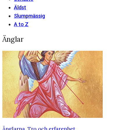
Äldst
Slumpmässig
A to Z
Änglar
Änglarna. Tro och erfarenhet