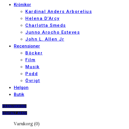
Krönikor
Kardinal Anders Arborelius
Helena D’Arcy
Charlotta Smeds
Junno Arocho Esteves
John L. Allen Jr
Recensioner
Böcker
Film
Musik
Podd
Övrigt
Helgon
Butik
PRENUMERERA
DIGITALT ARKIV
Varukorg (0)