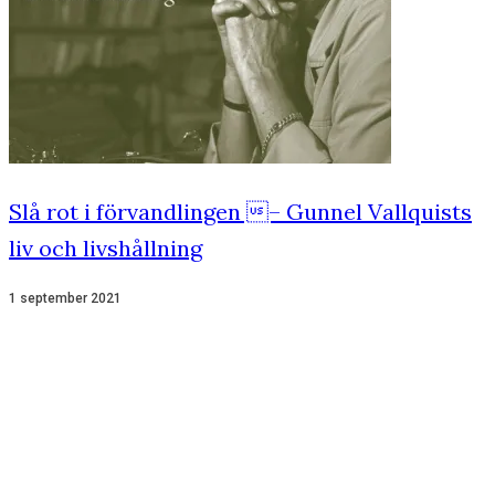
Slå rot i förvandlingen – Gunnel Vallquists
liv och livshållning
1 september 2021