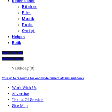
Recensioner
Böcker
Film
Musik
Podd
Övrigt
Helgon
Butik
PRENUMERERA
DIGITALT ARKIV
Varukorg (0)
Your go to resource for worldwide current affairs and news
Work With Us
Advertise
Terms Of Service
Site Map