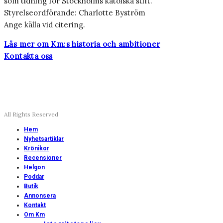
som tidning för Stockholms katolska stift.
Styrelseordförande: Charlotte Byström
Ange källa vid citering.
Läs mer om Km:s historia och ambitioner
Kontakta oss
All Rights Reserved
Hem
Nyhetsartiklar
Krönikor
Recensioner
Helgon
Poddar
Butik
Annonsera
Kontakt
Om Km