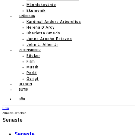
Människovärde
Ekumenik
KRÖNIKOR
Kardinal Anders Arborelius
Helena D’Arcy
Charlotta Smeds
Junno Arocho Esteves
John L. Allen Jr
RECENSIONER
Böcker
Film
Musik
Podd
Övrigt
HELGON
BUTIK
SÖK
Hem
Almedalsveckan
Senaste
Senaste