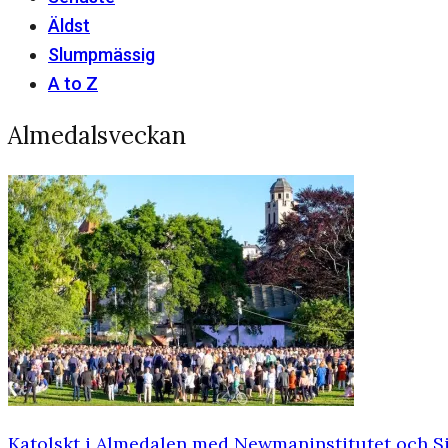
Äldst
Slumpmässig
A to Z
Almedalsveckan
Katolskt i Almedalen med Newmaninstitutet och 