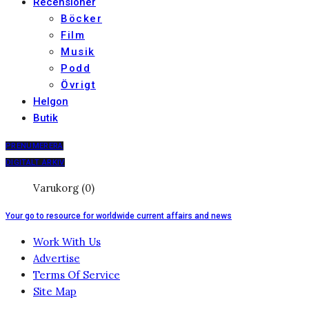
Recensioner
Böcker
Film
Musik
Podd
Övrigt
Helgon
Butik
PRENUMERERA
DIGITALT ARKIV
Varukorg (0)
Your go to resource for worldwide current affairs and news
Work With Us
Advertise
Terms Of Service
Site Map