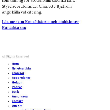
som tidning för Stockholms katolska stift.
Styrelseordförande: Charlotte Byström
Ange källa vid citering.
Läs mer om Km:s historia och ambitioner
Kontakta oss
All Rights Reserved
Hem
Nyhetsartiklar
Krönikor
Recensioner
Helgon
Poddar
Butik
Annonsera
Kontakt
Om Km