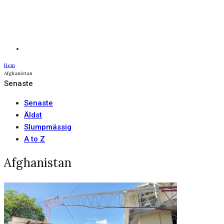
Hem
Afghanistan
Senaste
Senaste
Äldst
Slumpmässig
A to Z
Afghanistan