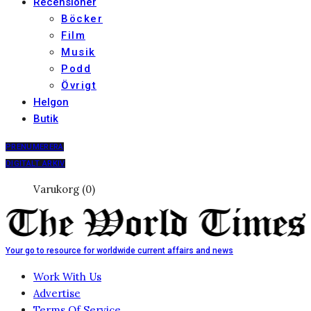
Recensioner
Böcker
Film
Musik
Podd
Övrigt
Helgon
Butik
PRENUMERERA
DIGITALT ARKIV
Varukorg (0)
Your go to resource for worldwide current affairs and news
Work With Us
Advertise
Terms Of Service