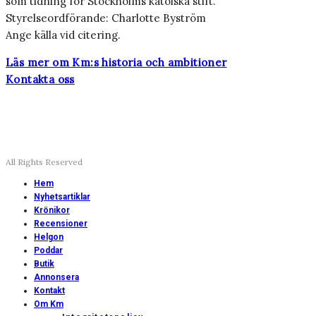
som tidning för Stockholms katolska stift.
Styrelseordförande: Charlotte Byström
Ange källa vid citering.
Läs mer om Km:s historia och ambitioner
Kontakta oss
All Rights Reserved
Hem
Nyhetsartiklar
Krönikor
Recensioner
Helgon
Poddar
Butik
Annonsera
Kontakt
Om Km