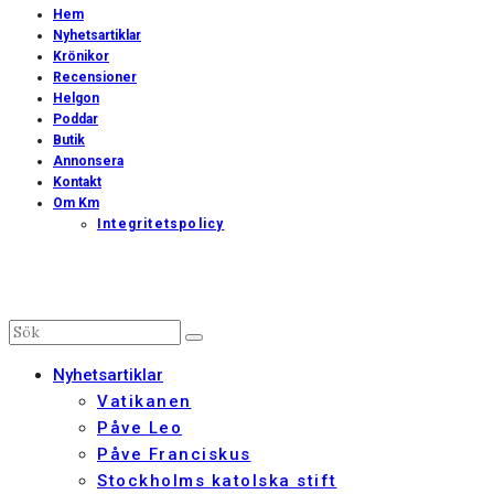
Hem
Nyhetsartiklar
Krönikor
Recensioner
Helgon
Poddar
Butik
Annonsera
Kontakt
Om Km
Integritetspolicy
Nyhetsartiklar
Vatikanen
Påve Leo
Påve Franciskus
Stockholms katolska stift