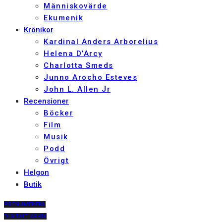
Människovärde
Ekumenik
Krönikor
Kardinal Anders Arborelius
Helena D’Arcy
Charlotta Smeds
Junno Arocho Esteves
John L. Allen Jr
Recensioner
Böcker
Film
Musik
Podd
Övrigt
Helgon
Butik
PRENUMERERA
DIGITALT ARKIV