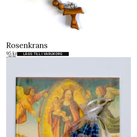
Rosenkrans
95
kr
LÄGG TILL I VARUKORG
-16%