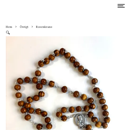
Hem
Övrigt
Rosenkrans
🔍