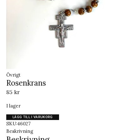
Övrigt
Rosenkrans
85
kr
I lager
Rosenkrans mängd
LÄGG TILL I VARUKORG
SKU:
46027
Beskrivning
Beskrivning