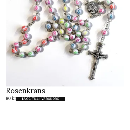
Rosenkrans
80
kr
LÄGG TILL I VARUKORG