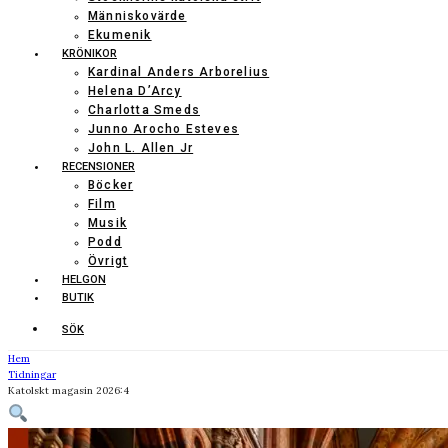
Människovärde
Ekumenik
KRÖNIKOR
Kardinal Anders Arborelius
Helena D’Arcy
Charlotta Smeds
Junno Arocho Esteves
John L. Allen Jr
RECENSIONER
Böcker
Film
Musik
Podd
Övrigt
HELGON
BUTIK
SÖK
Hem
Tidningar
Katolskt magasin 2026:4