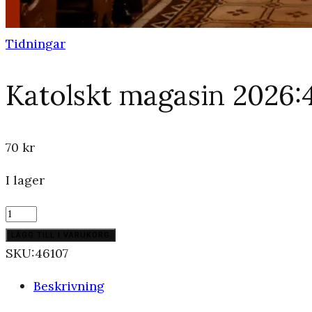
Tidningar
Katolskt magasin 2026:
70
kr
I lager
Katolskt
magasin
LÄGG TILL I VARUKORG
2026:4
SKU:
46107
mängd
Beskrivning