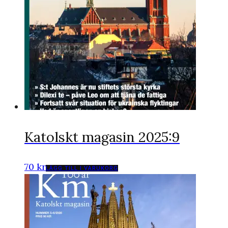
Katolskt magasin 2025:9
70
kr
LÄGG TILL I VARUKORG