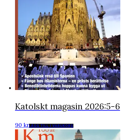
Katolskt magasin 2026:5-6
90
kr
LÄGG TILL I VARUKORG