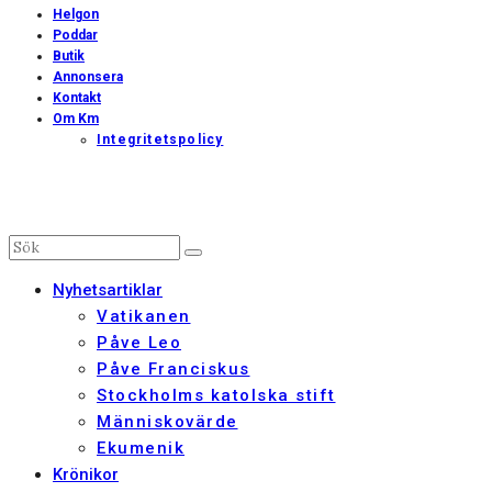
Helgon
Poddar
Butik
Annonsera
Kontakt
Om Km
Integritetspolicy
Nyhetsartiklar
Vatikanen
Påve Leo
Påve Franciskus
Stockholms katolska stift
Människovärde
Ekumenik
Krönikor