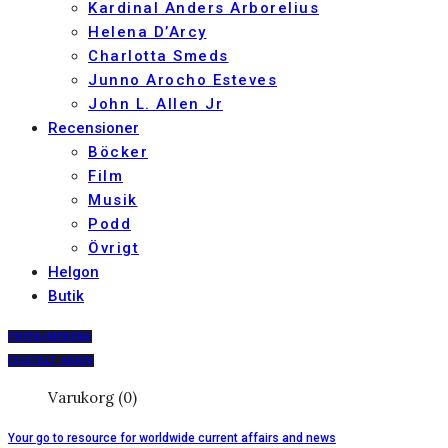
Kardinal Anders Arborelius
Helena D’Arcy
Charlotta Smeds
Junno Arocho Esteves
John L. Allen Jr
Recensioner
Böcker
Film
Musik
Podd
Övrigt
Helgon
Butik
PRENUMERERA
DIGITALT ARKIV
Varukorg (0)
Your go to resource for worldwide current affairs and news