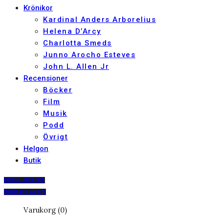
Krönikor
Kardinal Anders Arborelius
Helena D’Arcy
Charlotta Smeds
Junno Arocho Esteves
John L. Allen Jr
Recensioner
Böcker
Film
Musik
Podd
Övrigt
Helgon
Butik
PRENUMERERA
DIGITALT ARKIV
Varukorg (0)