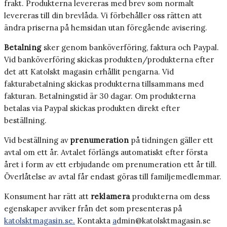
frakt. Produkterna levereras med brev som normalt
levereras till din brevlåda. Vi förbehåller oss rätten att
ändra priserna på hemsidan utan föregående avisering.
Betalning
sker genom banköverföring, faktura och Paypal.
Vid banköverföring skickas produkten/produkterna efter
det att Katolskt magasin erhållit pengarna. Vid
fakturabetalning skickas produkterna tillsammans med
fakturan. Betalningstid är 30 dagar. Om produkterna
betalas via Paypal skickas produkten direkt efter
beställning.
Vid beställning av
prenumeration
på tidningen gäller ett
avtal om ett år. Avtalet förlängs automatiskt efter första
året i form av ett erbjudande om prenumeration ett år till.
Överlåtelse av avtal får endast göras till familjemedlemmar.
Konsument har rätt att
reklamera
produkterna om dess
egenskaper avviker från det som presenteras på
katolsktmagasin.se.
Kontakta
a
dmin@katolsktmagasin.se