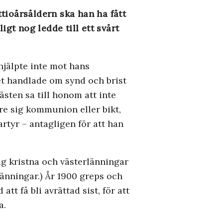
ttioårsåldern ska han ha fått
t nog ledde till ett svårt
hjälpte inte mot hans
det handlade om synd och brist
sten sa till honom att inte
re sig kommunion eller bikt,
artyr – antagligen för att han
åg kristna och västerlänningar
länningar.) År 1900 greps och
t få bli avrättad sist, för att
a.