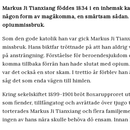
Markus Ji Tianxiang föddes 1834 i en inhemsk kato
någon form av magåkomma, en smärtsam sådan. Han
opiummissbruk.
Som den gode katolik han var gick Markus Ji Tianx
missbruk. Hans biktfar tröttnade på att han aldrig
på ansträngning. Förståelse för beroendesjukdom o
komma tillbaka förrän han hade slutat med opium. 
var det också en stor skam. I trettio år förblev han
såg det som enda vägen till himlen.
Kring sekelskiftet 1899–1901 bröt Boxarupproret ut
som fiender, tillfångatog och avrättade över tjugo
torterades Markus Ji Tianxiang och flera familjemed
ingen av hans nära skulle behöva dö ensam. Innan h