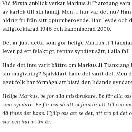
Vid första anblick verkar Markus Ji Tianxiang vara e
av kärlek till sin familj. Men … hur var det nu? Han
aldrig fri från sitt opiumberoende. Han levde och 
saligförklarad 1946 och kanoniserad 2000.
Det är just detta som gör helige Markus Ji Tianxia
lever på ett felaktigt, rentav syndigt sätt, i alla fa
Hade det inte varit bättre om Markus Ji Tianxiang h
sin omgivning? Självklart hade det varit det. Men d
eget folk har förmåga att bistå den lidande syndar
Helige Markus, be för alla missbrukare. Be för alla os
som syndare. Be för oss så att vi förstår att till och 
då finns det hopp. Hjälp oss att se det, att tro på de
var och hur vi än är.