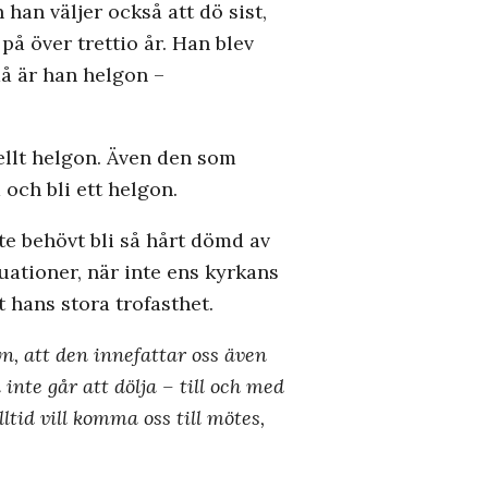
han väljer också att dö sist,
 på över trettio år. Han blev
då är han helgon –
iellt helgon. Även den som
d och bli ett helgon.
te behövt bli så hårt dömd av
uationer, när inte ens kyrkans
 hans stora trofasthet.
yn, att den innefattar oss även
 inte går att dölja – till och med
ltid vill komma oss till mötes,