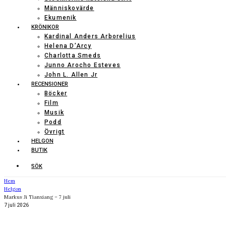
Människovärde
Ekumenik
KRÖNIKOR
Kardinal Anders Arborelius
Helena D’Arcy
Charlotta Smeds
Junno Arocho Esteves
John L. Allen Jr
RECENSIONER
Böcker
Film
Musik
Podd
Övrigt
HELGON
BUTIK
SÖK
Hem
Helgon
Markus Ji Tianxiang – 7 juli
7 juli 2026