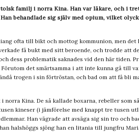
lsk familj i norra Kina. Han var läkare, och i tre
 behandlade sig själv med opium, vilket olycklig
iang ofta till bikt och mottog kommunion, men det 
 verkade få bukt med sitt beroende, och trodde att 
ch dess problematik saknades vid den här tiden. Prä
Förutom det smärtsamma i att inte kunna gå till va
 ändå trogen i sin förtröstan, och bad om att få bli m
 i norra Kina. De så kallade boxarna, rebeller som s
 tusen kineser (i jämförelse med knappt tre tusen ut
lemmar. Han vägrade att avsäga sig sin tro och bad at
an halshöggs sjöng han en litania till jungfru Mari