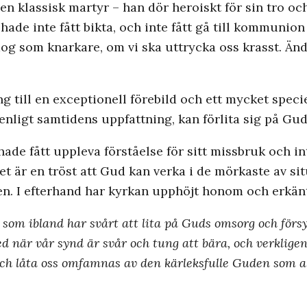
n klassisk martyr – han dör heroiskt för sin tro och 
 hade inte fått bikta, och inte fått gå till kommunion
dog som knarkare, om vi ska uttrycka oss krasst. Än
ng till en exceptionell förebild och ett mycket spec
ll enligt samtidens uppfattning, kan förlita sig på Gu
ade fått uppleva förståelse för sitt missbruk och in
et är en tröst att Gud kan verka i de mörkaste av sit
en. I efterhand har kyrkan upphöjt honom och erkänt
s som ibland har svårt att lita på Guds omsorg och förs
med när vår synd är svår och tung att bära, och verkligen
t och låta oss omfamnas av den kärleksfulle Guden som al