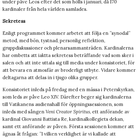
under påve Leos efter det som hölls i januari, då 170
kardinaler från hela världen samlades.
Sekretess
Enligt programmet kommer arbetet att följa en ”synodal”
metod, med bön, tystnad, personlig reflektion,
gruppdiskussioner och plenarsammanträden. Kardinalerna
har ombetts att iaktta sekretess beträffande vad som sker i
salen och att inte uttala sig till media under konsistoriet, för
att bevara en atmosfär av broderligt utbyte. Vidare kommer
deltagarna att delas in i tjugo olika grupper.
Konsistoriet inleds på fredag med en mässa i Peterskyrkan,
som leds av påve Leo XIV. Därefter beger sig kardinalerna
till Vatikanens audienshall för öppningssessionen, som
inleds med sången
Veni Creator Spiritus
, ett anförande av
kardinal Giovanni Battista Re, kardinalkollegiets dekan,
samt ett anförande av påven. Första sessionen kommer att
ägnas åt frågan: ”I vilken verklighet är vi kallade att