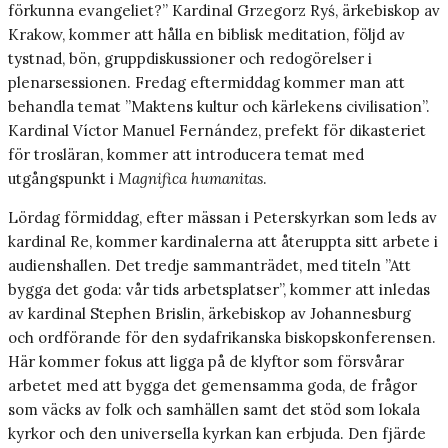
förkunna evangeliet?” Kardinal Grzegorz Ryś, ärkebiskop av
Krakow, kommer att hålla en biblisk meditation, följd av
tystnad, bön, gruppdiskussioner och redogörelser i
plenarsessionen. Fredag eftermiddag kommer man att
behandla temat ”Maktens kultur och kärlekens civilisation”.
Kardinal Víctor Manuel Fernández, prefekt för dikasteriet
för trosläran, kommer att introducera temat med
utgångspunkt i
Magnifica humanitas
.
Lördag förmiddag, efter mässan i Peterskyrkan som leds av
kardinal Re, kommer kardinalerna att återuppta sitt arbete i
audienshallen. Det tredje sammanträdet, med titeln ”Att
bygga det goda: vår tids arbetsplatser”, kommer att inledas
av kardinal Stephen Brislin, ärkebiskop av Johannesburg
och ordförande för den sydafrikanska biskopskonferensen.
Här kommer fokus att ligga på de klyftor som försvårar
arbetet med att bygga det gemensamma goda, de frågor
som väcks av folk och samhällen samt det stöd som lokala
kyrkor och den universella kyrkan kan erbjuda. Den fjärde