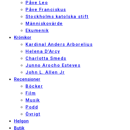
Påve Leo
Påve Franciskus
Stockholms katolska stift
Människovärde
Ekumenik
Krönikor
Kardinal Anders Arborelius
Helena D’Arcy
Charlotta Smeds
Junno Arocho Esteves
John L. Allen Jr
Recensioner
Böcker
Film
Musik
Podd
Övrigt
Helgon
Butik