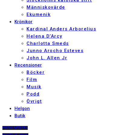
Stockholms katolska stift
Människovärde
Ekumenik
Krönikor
Kardinal Anders Arborelius
Helena D’Arcy
Charlotta Smeds
Junno Arocho Esteves
John L. Allen Jr
Recensioner
Böcker
Film
Musik
Podd
Övrigt
Helgon
Butik
PRENUMERERA