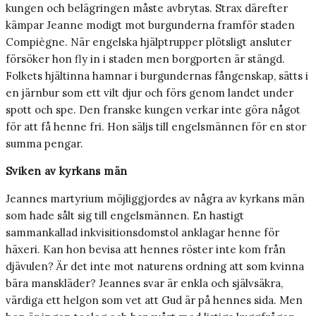
kungen och belägringen måste avbrytas. Strax därefter
kämpar Jeanne modigt mot burgunderna framför staden
Compiègne. När engelska hjälptrupper plötsligt ansluter
försöker hon fly in i staden men borgporten är stängd.
Folkets hjältinna hamnar i burgundernas fångenskap, sätts i
en järnbur som ett vilt djur och förs genom landet under
spott och spe. Den franske kungen verkar inte göra något
för att få henne fri. Hon säljs till engelsmännen för en stor
summa pengar.
Sviken av kyrkans män
Jeannes martyrium möjliggjordes av några av kyrkans män
som hade sålt sig till engelsmännen. En hastigt
sammankallad inkvisitionsdomstol anklagar henne för
häxeri. Kan hon bevisa att hennes röster inte kom från
djävulen? Är det inte mot naturens ordning att som kvinna
bära manskläder? Jeannes svar är enkla och självsäkra,
värdiga ett helgon som vet att Gud är på hennes sida. Men