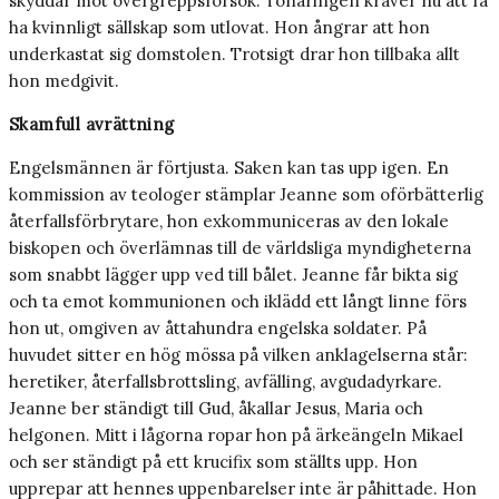
skyddar mot övergreppsförsök. Tonåringen kräver nu att få
ha kvinnligt sällskap som utlovat. Hon ångrar att hon
underkastat sig domstolen. Trotsigt drar hon tillbaka allt
hon medgivit.
Skamfull avrättning
Engelsmännen är förtjusta. Saken kan tas upp igen. En
kommission av teologer stämplar Jeanne som oförbätterlig
återfallsförbrytare, hon exkommuniceras av den lokale
biskopen och överlämnas till de världsliga myndigheterna
som snabbt lägger upp ved till bålet. Jeanne får bikta sig
och ta emot kommunionen och iklädd ett långt linne förs
hon ut, omgiven av åttahundra engelska soldater. På
huvudet sitter en hög mössa på vilken anklagelserna står:
heretiker, återfallsbrottsling, avfälling, avgudadyrkare.
Jeanne ber ständigt till Gud, åkallar Jesus, Maria och
helgonen. Mitt i lågorna ropar hon på ärkeängeln Mikael
och ser ständigt på ett krucifix som ställts upp. Hon
upprepar att hennes uppenbarelser inte är påhittade. Hon