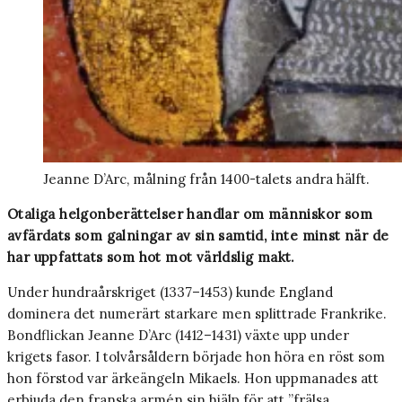
Jeanne D’Arc, målning från 1400-talets andra hälft.
Otaliga helgonberättelser handlar om människor som
avfärdats som galningar av sin samtid, inte minst när de
har uppfattats som hot mot världslig makt.
Under hundraårskriget (1337–1453) kunde England
dominera det numerärt starkare men splittrade Frankrike.
Bondflickan Jeanne D’Arc (1412–1431) växte upp under
krigets fasor. I tolvårsåldern började hon höra en röst som
hon förstod var ärkeängeln Mikaels. Hon uppmanades att
erbjuda den franska armén sin hjälp för att ”frälsa