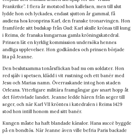
Frankrike”. I flera år motstod hon kallelsen, men till slut
lydde hon och lyckades, endast sjutton år gammal, få
audiens hos kronprins Karl, den franske tronarvingen. Hon
framförde sitt budskap från Gud: Karl skulle krönas till kung
i Reims, de franska kungarnas gamla kröningskatedral.
Prinsen lät en kyrklig kommission undersöka hennes
andliga upplevelser. Hon godkändes och prinsen började
lita på Jeanne.
Den beslutsamma tonårsflickan bad nu om soldater. Hon
red själv i spetsen, klädd i vit rustning och ett banér med
Jesu och Marias namn. Överraskande intog hon staden
Orleans. Ytterligare militära framgångar gav snart hopp åt
det förtvivlade landet. Jeanne ledde hären från seger till
seger, och när Karl VII kröntes i katedralen i Reims 1429
stod hon intill honom med sitt banér.
Kungen måste ha haft blandade känslor. Hans succé byggde
på en bondtös. När Jeanne även ville befria Paris backade