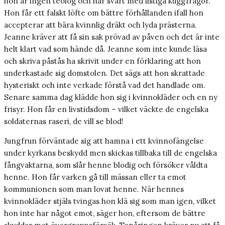
hon är ingen teolog och har svårt med listiga kuggfrågor.
Hon får ett falskt löfte om bättre förhållanden ifall hon
accepterar att bära kvinnlig dräkt och lyda prästerna.
Jeanne kräver att få sin sak prövad av påven och det är inte
helt klart vad som hände då. Jeanne som inte kunde läsa
och skriva påstås ha skrivit under en förklaring att hon
underkastade sig domstolen. Det sägs att hon skrattade
hysteriskt och inte verkade förstå vad det handlade om.
Senare samma dag klädde hon sig i kvinnokläder och en ny
frisyr. Hon får en livstidsdom – vilket väckte de engelska
soldaternas raseri, de vill se blod!
Jungfrun förväntade sig att hamna i ett kvinnofängelse
under kyrkans beskydd men skickas tillbaka till de engelska
fångvaktarna, som slår henne blodig och försöker våldta
henne. Hon får varken gå till mässan eller ta emot
kommunionen som man lovat henne. När hennes
kvinnokläder stjäls tvingas hon klä sig som man igen, vilket
hon inte har något emot, säger hon, eftersom de bättre