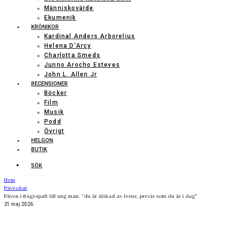
Människovärde
Ekumenik
KRÖNIKOR
Kardinal Anders Arborelius
Helena D’Arcy
Charlotta Smeds
Junno Arocho Esteves
John L. Allen Jr
RECENSIONER
Böcker
Film
Musik
Podd
Övrigt
HELGON
BUTIK
SÖK
Hem
Påvecitat
Påven i frågespalt till ung man: ”du är älskad av Jesus, precis som du är i dag”
21 maj 2026