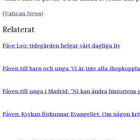
(
Vatican News)
Relaterat
Påve Leo: tidegärden helgar vårt dagliga liv
Påven till barn och unga: Vi är inte alla ihopkoppla
Påven till unga i Madrid: ”Ni kan ändra historiens 
Påven: Kyrkan förkunnar Evangeliet. Om någon krit