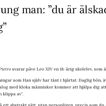
l ung man: ”du är älska
g”
Pietro
svarar påve Leo XIV en 18-årig skolelev, som ä
ngar som Han själv har tänt i hjärtat. Daglig bön, ä
alog med kloka människor kommer att hjälpa dig att 
 klippa av”.
å ett abstrakt sätt, utan personligen, precis som du ä