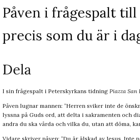
Påven i frågespalt til
precis som du är i da
Dela
I sin frågespalt i Peterskyrkans tidning
Piazza San 
Påven lugnar mannen: ”Herren sviker inte de önskni
lyssna på Guds ord, att delta i sakramenten och di
andra du ska vårda och vilka du, utan att döma, kan
Vidare skriver påven: ”Du är älskad av Jesus. Inte p