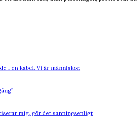
de i en kabel. Vi är människor.
gång”
iserar mig, gör det sanningsenligt