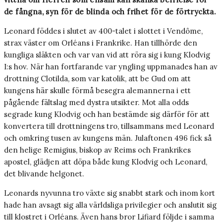
de fångna, syn för de blinda och frihet för de förtryckta.
Leonard föddes i slutet av 400-talet i slottet i Vendôme,
strax väster om ­Orléans i Frankrike. Han tillhörde den
kungliga släkten och var van vid att röra sig i kung Klodvig
I:s hov. När han fortfarande var yngling uppmanades han av
drottning Clotilda, som var katolik, att be Gud om att
kungens här skulle förmå besegra alemannerna i ett
pågående fältslag med dystra utsikter. Mot alla odds
segrade kung Klodvig och han bestämde sig därför för att
konvertera till drottningens tro, tillsammans med Leonard
och omkring tusen av kungens män. Julaftonen 496 fick så
den helige Remigius, biskop av Reims och Frankrikes
apostel, glädjen att döpa både kung Klodvig och Leonard,
det blivande helgonet.
Leonards nyvunna tro växte sig snabbt stark och inom kort
hade han avsagt sig alla världsliga privilegier och anslutit sig
till klostret i Orléans. Även hans bror Lifiard följde i samma