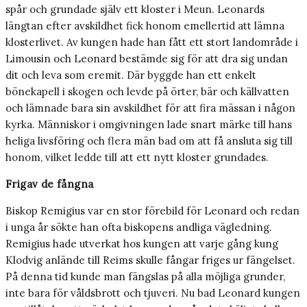
spår och grundade själv ett kloster i Meun. Leonards
längtan efter avskildhet fick honom emellertid att lämna
klosterlivet. Av kungen hade han fått ett stort landområde i
Limousin och Leonard bestämde sig för att dra sig undan
dit och leva som eremit. Där byggde han ett enkelt
bönekapell i skogen och levde på örter, bär och källvatten
och lämnade bara sin avskildhet för att fira mässan i någon
kyrka. Människor i omgivningen lade snart märke till hans
heliga livsföring och flera män bad om att få ansluta sig till
honom, vilket ledde till att ett nytt kloster grundades.
Frigav de fångna
Biskop Remigius var en stor förebild för Leonard och redan
i unga år sökte han ofta biskopens andliga vägledning.
Remigius hade utverkat hos kungen att varje gång kung
Klodvig anlände till Reims skulle fångar friges ur fängelset.
På denna tid kunde man fängslas på alla möjliga grunder,
inte bara för våldsbrott och tjuveri. Nu bad Leonard kungen