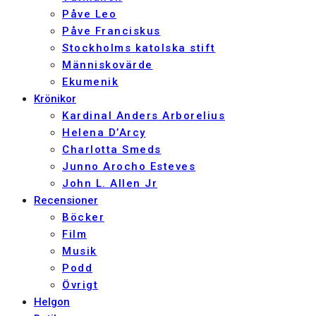
Påve Leo
Påve Franciskus
Stockholms katolska stift
Människovärde
Ekumenik
Krönikor
Kardinal Anders Arborelius
Helena D’Arcy
Charlotta Smeds
Junno Arocho Esteves
John L. Allen Jr
Recensioner
Böcker
Film
Musik
Podd
Övrigt
Helgon