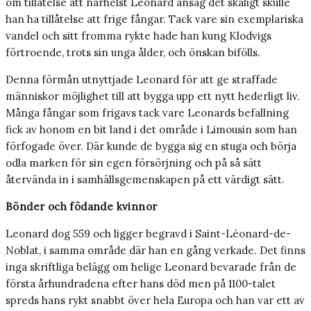
om tillåtelse att närhelst Leonard ansåg det skäligt skulle
han ha tillåtelse att frige fångar. Tack vare sin exemplariska
vandel och sitt fromma rykte hade han kung Klodvigs
förtroende, trots sin unga ålder, och önskan bifölls.
Denna förmån utnyttjade Leonard för att ge straffade
människor möjlighet till att bygga upp ett nytt hederligt liv.
Många fångar som frigavs tack vare Leonards befallning
fick av honom en bit land i det område i Limousin som han
förfogade över. Där kunde de bygga sig en stuga och börja
odla marken för sin egen försörjning och på så sätt
återvända in i samhällsgemenskapen på ett värdigt sätt.
Bönder och födande kvinnor
Leonard dog 559 och ligger begravd i Saint-Léonard-de-
Noblat, i samma område där han en gång verkade. Det finns
inga skriftliga belägg om helige Leonard bevarade från de
första århundradena efter hans död men på 1100-talet
spreds hans rykt snabbt över hela Europa och han var ett av