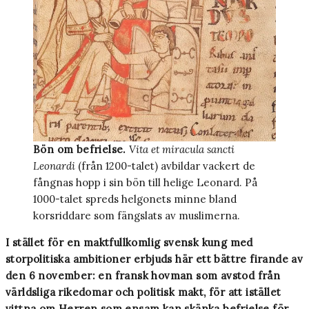
Bön om befrielse.
Vita et miracula sancti
Leonardi
(från 1200-talet) avbildar vackert de
fångnas hopp i sin bön till helige Leonard. På
1000-talet spreds helgonets minne bland
korsriddare som fängslats av muslimerna.
I stället för en maktfullkomlig svensk kung med
storpolitiska ambitioner erbjuds här ett bättre firande av
den 6 november: en fransk hovman som avstod från
världsliga rikedomar och politisk makt, för att istället
vittna om Herren som ensam kan skänka befrielse för