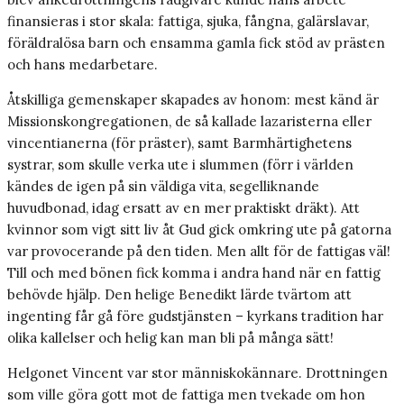
finansieras i stor skala: fattiga, sjuka, fångna, galärslavar,
föräldralösa barn och ensamma gamla fick stöd av prästen
och hans medarbetare.
Åtskilliga gemenskaper skapades av honom: mest känd är
Missionskongregationen, de så kallade lazaristerna eller
vincentianerna (för präster), samt Barmhärtighetens
systrar, som skulle verka ute i slummen (förr i världen
kändes de igen på sin väldiga vita, segelliknande
huvudbonad, idag ersatt av en mer praktiskt dräkt). Att
kvinnor som vigt sitt liv åt Gud gick omkring ute på gatorna
var provocerande på den tiden. Men allt för de fattigas väl!
Till och med bönen fick komma i andra hand när en fattig
behövde hjälp. Den helige Benedikt lärde tvärtom att
ingenting får gå före gudstjänsten – kyrkans tradition har
olika kallelser och helig kan man bli på många sätt!
Helgonet Vincent var stor människokännare. Drottningen
som ville göra gott mot de fattiga men tvekade om hon