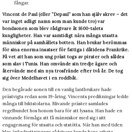
fångar.
Vincent de Paul (eller ”Depaul” som han själv skrev – det
var inget adligt namn som man kunde tro) var
bondsonen som blev rådgivare åt 1600-­talets
kungligheter. Han var samtidigt nära många utsatta
människor på samhällets botten. Han brukar berömmas
för sina enorma insatser för fattiga i dåtidens Frankrike.
Få vet att han som ung präst togs av pirater och såldes
som slav i Tunis. Han omvände sin tredje ägare och
återvände med sin nya trosfrände efter två år. De tog
sig över Medelhavet i en roddbåt.
Den begåvade sonen till en vanlig lantbrukare hade
prästvigts redan som 19-åring. Vincents predikningar ledde
många till biktstolarna. Blivande präster samlades
regelbundet hos honom bara för att lyssna. Han hade en
vinnande förmåga att få människor med sig i sitt
engagemang för utsatta och utstötta. När han med tiden
blev änkedrottningens rådgivare kunde hans arbete