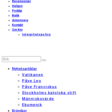
Recensioner
Helgon
Poddar
Butik
Annonsera
Kontakt
Om Km
Integritetspolicy
Nyhetsartiklar
Vatikanen
Påve Leo
Påve Franciskus
Stockholms katolska stift
Människovärde
Ekumenik
Krönikor