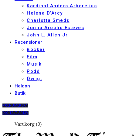
Kardinal Anders Arborelius
Helena D’Arcy
Charlotta Smeds
Junno Arocho Esteves
John L. Allen Jr
Recensioner
Böcker
Film
Musik
Podd
Övrigt
Helgon
Butik
PRENUMERERA
DIGITALT ARKIV
Varukorg (0)