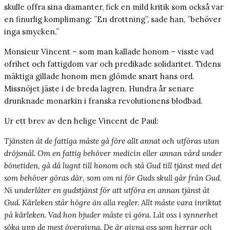
skulle offra sina diamanter, fick en mild kritik som också var
en finurlig komplimang: ”En drottning”, sade han, ”behöver
inga smycken.”
Monsieur Vincent – som man kallade honom – visste vad
ofrihet och fattigdom var och predikade solidaritet. Tidens
mäktiga gillade honom men glömde snart hans ord.
Missnöjet jäste i de breda lagren. Hundra år senare
drunknade monarkin i franska revolutionens blodbad.
Ur ett brev av den helige Vincent de Paul:
Tjänsten åt de fattiga måste gå före allt annat och utföras utan
dröjsmål. Om en fattig behöver medicin eller annan vård under
bönetiden, gå då lugnt till honom och stå Gud till tjänst med det
som behöver göras där, som om ni för Guds skull går från Gud.
Ni underlåter en gudstjänst för att utföra en annan tjänst åt
Gud. Kärleken står högre än alla regler. Allt måste vara inriktat
på kärleken. Vad hon bjuder måste vi göra. Låt oss i synnerhet
söka upp de mest övergivna. De är givna oss som herrar och