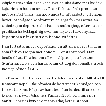
odiplomatiska sätt predikade mot de rika damernas lyx fick
kejsarinnan honom avsatt. Efter folkets hårda protester
mot beslutet tilläts han återvända till sitt ämbete, eftersom
hovet inte vågade konfrontera de arga folkmassorna. Så
småningom deporterades han en andra gång, efter att i en
predikan ha beklagat sig över hur mycket folket hyllade
kejsarinnan när en staty av henne avtäcktes.
Han fortsatte under deportationen att skriva brev till dem
som förblev trogna mot honom i Konstantinopel. Man
beslöt då att föra honom till en avlägsen plats bortom
Svarta havet. På den hårda resan dit dog den omutbara och
modiga rösten år 407.
Trettio år efter hans död fördes Johannes reliker tillbaka till
Konstantinopel. Där rövades de bort under korstågen och
fördes till Rom. Några av hans ben återfördes till ortodoxa
kyrkan av påven Johannes Paulus II 2004, och finns nu i
Sankt Georgios kyrka i det som i dag heter Istanbul.