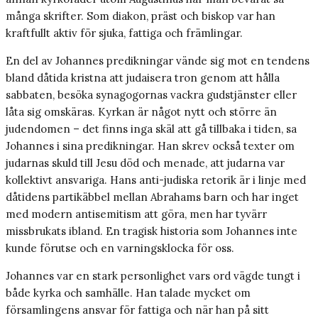
många skrifter. Som diakon, präst och biskop var han
kraftfullt aktiv för sjuka, fattiga och främlingar.
En del av Johannes predikningar vände sig mot en tendens
bland dåtida kristna att judaisera tron genom att hålla
sabbaten, besöka synagogornas vackra gudstjänster eller
låta sig omskäras. Kyrkan är något nytt och större än
judendomen – det finns inga skäl att gå tillbaka i tiden, sa
Johannes i sina predikningar. Han skrev också texter om
judarnas skuld till Jesu död och menade, att judarna var
kollektivt ansvariga. Hans anti-judiska retorik är i linje med
dåtidens partikäbbel mellan Abrahams barn och har inget
med modern antisemitism att göra, men har tyvärr
missbrukats ibland. En tragisk historia som Johannes inte
kunde förutse och en varningsklocka för oss.
Johannes var en stark personlighet vars ord vägde tungt i
både kyrka och samhälle. Han talade mycket om
församlingens ansvar för fattiga och när han på sitt