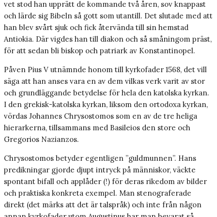
vet stod han upprätt de kommande två åren, sov knappast
och lärde sig Bibeln så gott som utantill. Det slutade med att
han blev svårt sjuk och fick återvända till sin hemstad
Antiokia. Där vigdes han till diakon och så småningom präst,
för att sedan bli biskop och patriark av Konstantinopel.
Påven Pius V utnämnde honom till kyrkofader 1568, det vill
säga att han anses vara en av dem vilkas verk varit av stor
och grundläggande betydelse för hela den katolska kyrkan.
I den grekisk-katolska kyrkan, liksom den ortodoxa kyrkan,
vördas Johannes Chrysostomos som en av de tre heliga
hierarkerna, tillsammans med Basileios den store och
Gregorios Nazianzos.
Chrysostomos betyder egentligen ”guldmunnen”. Hans
predikningar gjorde djupt intryck på människor, väckte
spontant bifall och applåder (!) för deras rikedom av bilder
och praktiska konkreta exempel. Man stenograferade
direkt (det märks att det är talspråk) och inte från någon
annan kyrkofader utom Augustinus har man bevarat så