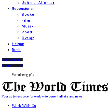
John L. Allen Jr
Recensioner
Böcker
Film
Musik
Podd
Övrigt
Helgon
Butik
PRENUMERERA
DIGITALT ARKIV
Varukorg (0)
Your go to resource for worldwide current affairs and news
Work With Us