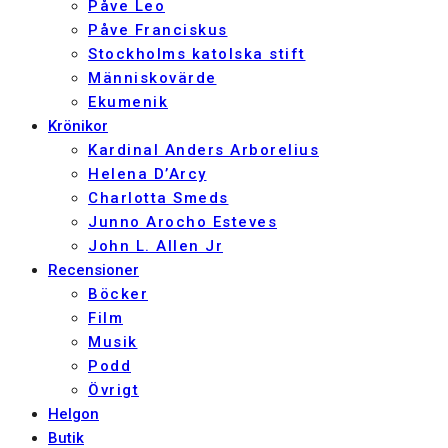
Påve Leo
Påve Franciskus
Stockholms katolska stift
Människovärde
Ekumenik
Krönikor
Kardinal Anders Arborelius
Helena D’Arcy
Charlotta Smeds
Junno Arocho Esteves
John L. Allen Jr
Recensioner
Böcker
Film
Musik
Podd
Övrigt
Helgon
Butik