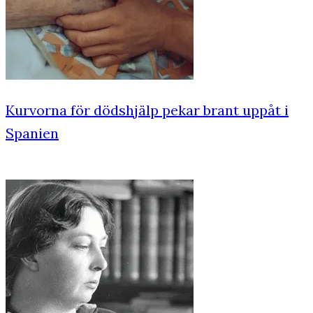
Kurvorna för dödshjälp pekar brant uppåt i
Spanien