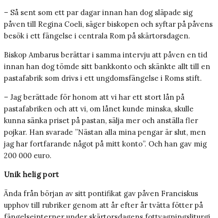
– Så sent som ett par dagar innan han dog släpade sig
påven till Regina Coeli, säger biskopen och syftar på påvens
besök i ett fängelse i centrala Rom på skärtorsdagen.
Biskop Ambarus berättar i samma intervju att påven en tid
innan han dog tömde sitt bankkonto och skänkte allt till en
pastafabrik som drivs i ett ungdomsfängelse i Roms stift.
– Jag berättade för honom att vi har ett stort lån på
pastafabriken och att vi, om lånet kunde minska, skulle
kunna sänka priset på pastan, sälja mer och anställa fler
pojkar. Han svarade ”Nästan alla mina pengar är slut, men
jag har fortfarande något på mitt konto”. Och han gav mig
200 000 euro.
Unik helig port
Ända från början av sitt pontifikat gav påven Franciskus
upphov till rubriker genom att år efter år tvätta fötter på
fängelseinterner under skärtorsdagens fottvagningsliturgi,