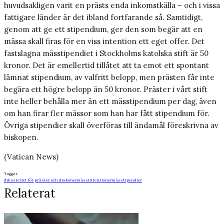
huvudsakligen varit en prästs enda inkomstkälla – och i vissa
fattigare länder är det ibland fortfarande så. Samtidigt,
genom att ge ett stipendium, ger den som begär att en
mässa skall firas för en viss intention ett eget offer. Det
fastslagna mässtipendiet i Stockholms katolska stift är 50
kronor. Det är emellertid tillåtet att ta emot ett spontant
lämnat stipendium, av valfritt belopp, men prästen får inte
begära ett högre belopp än 50 kronor. Präster i vårt stift
inte heller behålla mer än ett mässtipendium per dag, även
om han firar fler mässor som han har fått stipendium för.
Övriga stipendier skall överföras till ändamål föreskrivna av
biskopen.
(Vatican News)
Taggar
dikasteriet för präster och diakoner
mässintentioner
mässtipendier
Relaterat