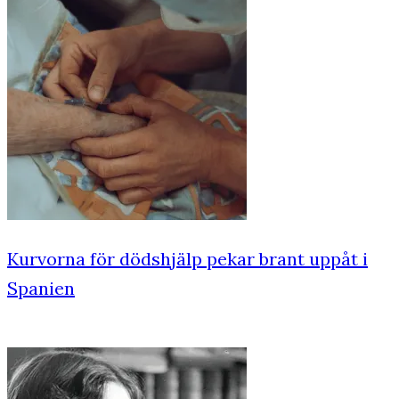
Kurvorna för dödshjälp pekar brant uppåt i
Spanien