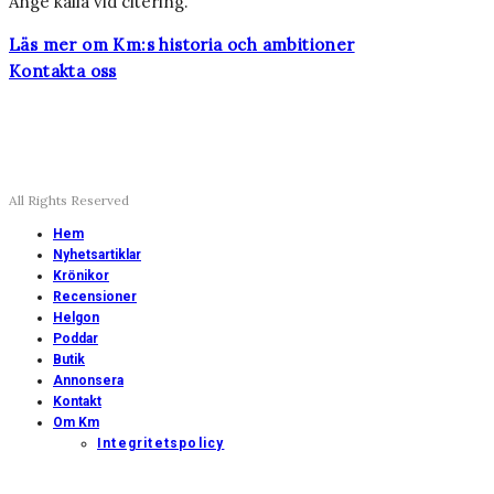
Ange källa vid citering.
Läs mer om Km:s historia och ambitioner
Kontakta oss
All Rights Reserved
Hem
Nyhetsartiklar
Krönikor
Recensioner
Helgon
Poddar
Butik
Annonsera
Kontakt
Om Km
Integritetspolicy