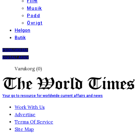
Film
Musik
Podd
Övrigt
Helgon
Butik
PRENUMERERA
DIGITALT ARKIV
Varukorg (0)
Your go to resource for worldwide current affairs and news
Work With Us
Advertise
Terms Of Service
Site Map