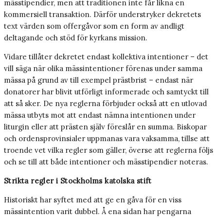
mässtipendier, men att traditionen inte får likna en
kommersiell transaktion. Därför understryker dekretets
text värden som offergåvor som en form av andligt
deltagande och stöd för kyrkans mission.
Vidare tillåter dekretet endast kollektiva intentioner – det
vill säga när olika mässintentioner förenas under samma
mässa på grund av till exempel prästbrist – endast när
donatorer har blivit utförligt informerade och samtyckt till
att så sker. De nya reglerna förbjuder också att en utlovad
mässa utbyts mot att endast nämna intentionen under
liturgin eller att prästen själv föreslår en summa. Biskopar
och ordensprovinsialer uppmanas vara vaksamma, tillse att
troende vet vilka regler som gäller, överse att reglerna följs
och se till att både intentioner och mässtipendier noteras.
Strikta regler i Stockholms katolska stift
Historiskt har syftet med att ge en gåva för en viss
mässintention varit dubbel. Å ena sidan har pengarna