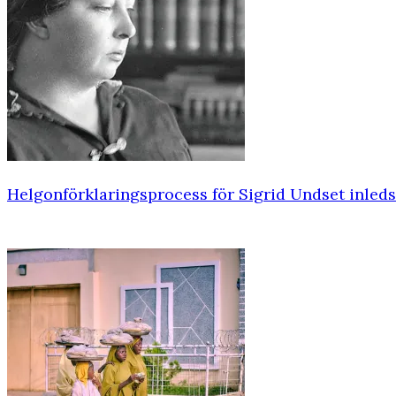
Helgonförklaringsprocess för Sigrid Undset inleds