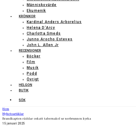
Människovärde
Ekumenik
KRÖNIKOR
Kardinal Anders Arborelius
Helena D’Arcy
Charlotta Smeds
Junno Arocho Esteves
John L. Allen Jr
RECENSIONER
Böcker
Film
Musik
Podd
Övrigt
HELGON
BUTIK
SÖK
Hem
Nyhetsartiklar
Brandkapten räddar oskatt tabernakel ur nerbrunnen kyrka
15 januari 2025