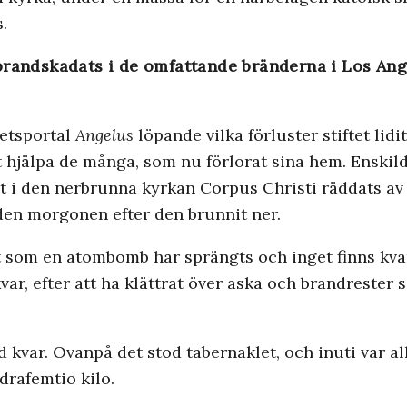
.
randskadats i de omfattande bränderna i Los Ange
hetsportal
Angelus
löpande vilka förluster stiftet lid
tt hjälpa de många, som nu förlorat sina hem. Enski
t i den nerbrunna kyrkan Corpus Christi räddats av 
en morgonen efter den brunnit ner.
 ut som en atombomb har sprängts och inget finns kv
var, efter att ha klättrat över aska och brandrester 
od kvar. Ovanpå det stod tabernaklet, och inuti var al
drafemtio kilo.