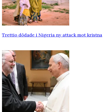
Trettio dödade i Nigeria ny attack mot kristna