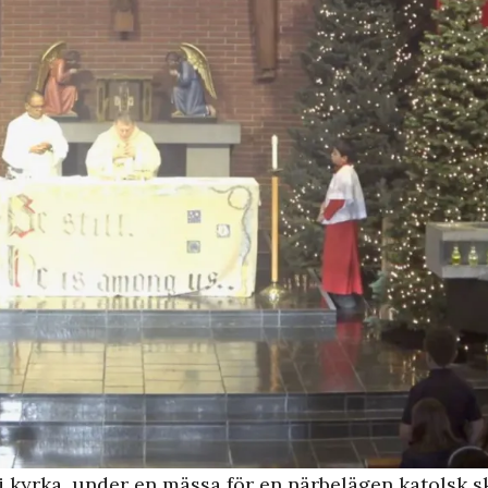
i kyrka, under en mässa för en närbelägen katolsk 