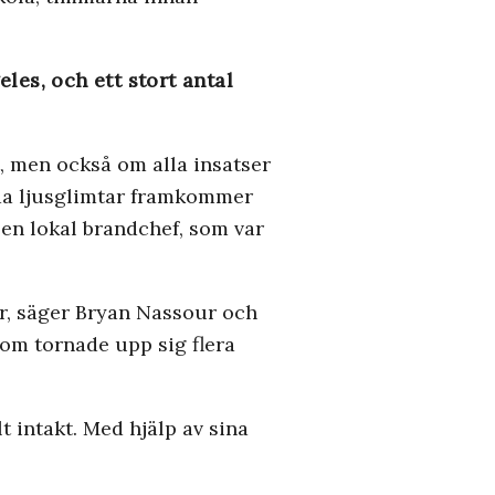
les, och ett stort antal
it, men också om alla insatser
lda ljusglimtar framkommer
en lokal brandchef, som var
ar, säger Bryan Nassour och
som tornade upp sig flera
lt intakt. Med hjälp av sina