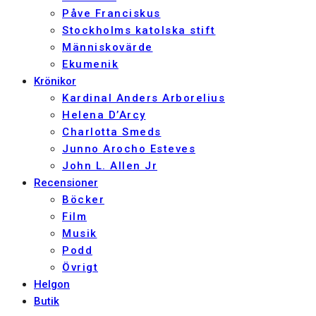
Påve Franciskus
Stockholms katolska stift
Människovärde
Ekumenik
Krönikor
Kardinal Anders Arborelius
Helena D’Arcy
Charlotta Smeds
Junno Arocho Esteves
John L. Allen Jr
Recensioner
Böcker
Film
Musik
Podd
Övrigt
Helgon
Butik