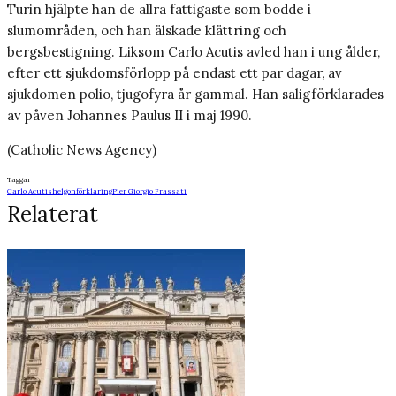
Turin hjälpte han de allra fattigaste som bodde i
slumområden, och han älskade klättring och
bergsbestigning. Liksom Carlo Acutis avled han i ung ålder,
efter ett sjukdomsförlopp på endast ett par dagar, av
sjukdomen polio, tjugofyra år gammal. Han saligförklarades
av påven Johannes Paulus II i maj 1990.
(Catholic News Agency)
Taggar
Carlo Acutis
helgonförklaring
Pier Giorgio Frassati
Relaterat