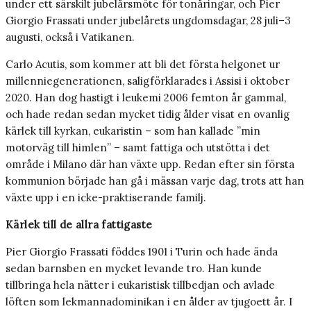
under ett särskilt jubelårsmöte för tonåringar, och Pier
Giorgio Frassati under jubelårets ungdomsdagar, 28 juli–3
augusti, också i Vatikanen.
Carlo Acutis, som kommer att bli det första helgonet ur
millenniegenerationen, saligförklarades i Assisi i oktober
2020. Han dog hastigt i leukemi 2006 femton år gammal,
och hade redan sedan mycket tidig ålder visat en ovanlig
kärlek till kyrkan, eukaristin – som han kallade ”min
motorväg till himlen” – samt fattiga och utstötta i det
område i Milano där han växte upp. Redan efter sin första
kommunion började han gå i mässan varje dag, trots att han
växte upp i en icke-praktiserande familj.
Kärlek till de allra fattigaste
Pier Giorgio Frassati föddes 1901 i Turin och hade ända
sedan barnsben en mycket levande tro. Han kunde
tillbringa hela nätter i eukaristisk tillbedjan och avlade
löften som lekmannadominikan i en ålder av tjugoett år. I