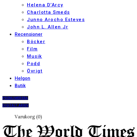
Helena D’Arcy
Charlotta Smeds
Junno Arocho Esteves
John L. Allen Jr
Recensioner
Böcker
Film
Musik
Podd
Övrigt
Helgon
Butik
PRENUMERERA
DIGITALT ARKIV
Varukorg (0)