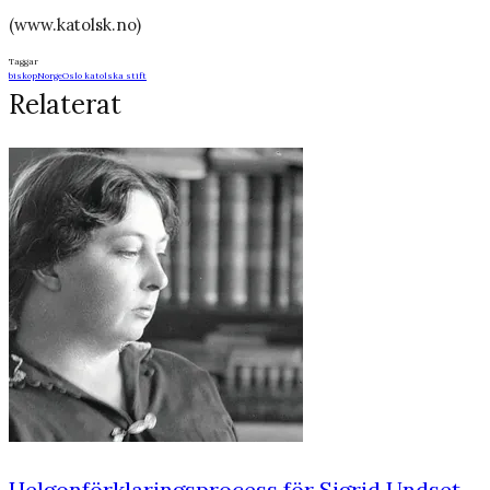
(www.katolsk.no)
Taggar
biskop
Norge
Oslo katolska stift
Relaterat
Helgonförklaringsprocess för Sigrid Undset