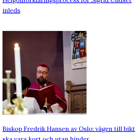
inleds
Biskop Fredrik Hansen av Oslo: vägen till bikt
ska vara kort och utan hinder