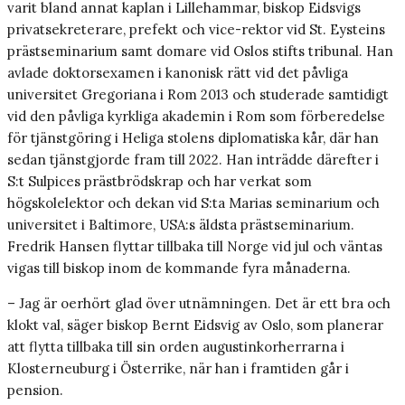
varit bland annat kaplan i Lillehammar, biskop Eidsvigs
privatsekreterare, prefekt och vice-rektor vid St. Eysteins
prästseminarium samt domare vid Oslos stifts tribunal. Han
avlade doktorsexamen i kanonisk rätt vid det påvliga
universitet Gregoriana i Rom 2013 och studerade samtidigt
vid den påvliga kyrkliga akademin i Rom som förberedelse
för tjänstgöring i Heliga stolens diplomatiska kår, där han
sedan tjänstgjorde fram till 2022. Han inträdde därefter i
S:t Sulpices prästbrödskrap och har verkat som
högskolelektor och dekan vid S:ta Marias seminarium och
universitet i Baltimore, USA:s äldsta prästseminarium.
Fredrik Hansen flyttar tillbaka till Norge vid jul och väntas
vigas till biskop inom de kommande fyra månaderna.
– Jag är oerhört glad över utnämningen. Det är ett bra och
klokt val, säger biskop Bernt Eidsvig av Oslo, som planerar
att flytta tillbaka till sin orden augustinkorherrarna i
Klosterneuburg i Österrike, när han i framtiden går i
pension.