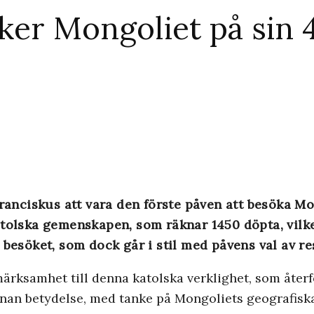
ker Mongoliet på sin 
anciskus att vara den förste påven att besöka Mo
atolska gemenskapen, som räknar 1450 döpta, vilke
besöket, som dock går i stil med påvens val av res
pmärksamhet till denna katolska verklighet, som återf
nnan betydelse, med tanke på Mongoliets geografiska