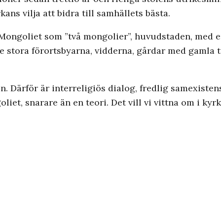
ans vilja att bidra till samhällets bästa.
Mongoliet som ”två mongolier”, huvudstaden, med e
de stora förortsbyarna, vidderna, gårdar med gamla 
en. Därför är interreligiös dialog, fredlig samexiste
liet, snarare än en teori. Det vill vi vittna om i kyr