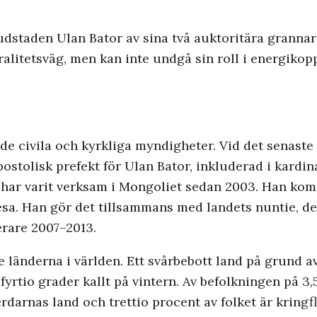
staden Ulan Bator av sina två auktoritära grannar a
tralitetsväg, men kan inte undgå sin roll i energiko
de civila och kyrkliga myndigheter. Vid det senaste 
stolisk prefekt för Ulan Bator, inkluderad i kardin
har varit verksam i Mongoliet sedan 2003. Han kom
esa. Han gör det tillsammans med landets nuntie, de
erare 2007–2013.
e länderna i världen. Ett svårbebott land på grund a
yrtio grader kallt på vintern. Av befolkningen på 3,5
arnas land och trettio procent av folket är kringf