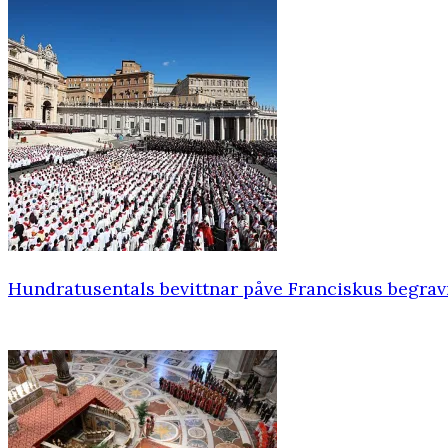
Hundratusentals bevittnar påve Franciskus begra