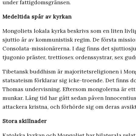
under fattigdomsgränsen.
Medeltida spår av kyrkan
Mongoliets lokala kyrka beskrivs som en liten livl
sjuttio år av kommunistisk regim. De första missi
Consolata-­missionärerna. I dag finns det sjuttiosj
tjugonio präster, trettiosex ordenssystrar, sex gu
Tibetansk buddhism är majoritets­religionen i Mon
statsateism förklarar sig icke-troende. Det finns
Thomas undervisning. Eftersom mongolerna är ett
munkar. Lång tid har gått sedan påven Innocentius
attackera kristna, och förhörde sig om deras avsikt
Stora skillnader
Katolska kyrkan och Mongoliet har bilaterala relat