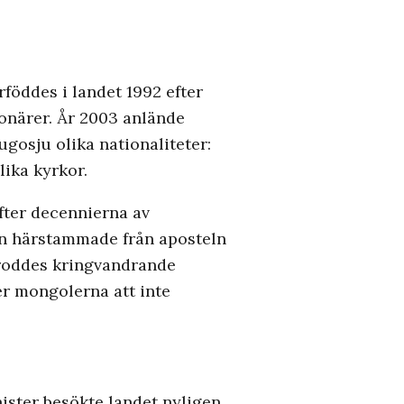
rföddes i landet 1992 efter
ionärer. År 2003 anlände
ugosju olika nationaliteter:
lika kyrkor.
fter decennierna av
Den härstammade från aposteln
troddes kringvandrande
er mongolerna att inte
nister besökte landet nyligen