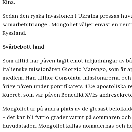
Kina.
Sedan den ryska invasionen i Ukraina pressas huvud
samarbets­triangel. Mongoliet väljer envist en neu
Ryssland.
Svårbebott land
Som alltid har påven tagit emot inbjudningar av bå
italienske missionären Giorgio Marengo, som är apo
medlem. Han tillhör Consolata-missionärerna och 
årige påven under pontifikatets 43:e apostoliska r
Xuereb, som var påven Benedikt XVI:s andresekret
Mongoliet är på andra plats av de glesast befolkad
– det kan bli fyrtio grader varmt på sommaren och f
huvudstaden. Mongoliet kallas nomadernas och herd