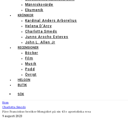
Människovärde
Ekumenik
KRÖNIKOR
Kardinal Anders Arborelius
Helena D’Arcy
Charlotta Smeds
Junno Arocho Esteves
John L. Allen Jr
RECENSIONER
Böcker
Film
Musik
Podd
Övrigt
HELGON
BUTIK
SÖK
Hem
Charlotta Smeds
Påve Franciskus besöker Mongoliet på sin 43:e apostoliska resa
9 augusti 2023