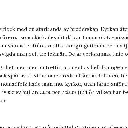
ig flock med en stark anda av broderskap. Kyrkan åte
onärerna som skickades dit då var Immacolata-­miss
u missionärer från tio olika kongregationer och av tj
dsvigda män och tre lekmän. De är verksamma i nio o
goliet men mer än trettio procent av befolkningen e
 dock spår av kristendomen redan från medeltiden. 
 nomadfolk hade man inte kyrkor, utan läran anför
 iv skrev bullan
Cum non solum
(1245) i vilken han b
er.
ioner sedan trettio år och Heliga stolens utrikesmi