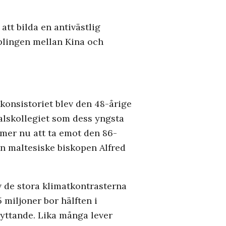
tt bilda en antivästlig
pplingen mellan Kina och
konsistoriet blev den 48-årige
als­kollegiet som dess yngsta
mer nu att ta emot den 86-
n maltesiske biskopen ­Alfred
v de stora klimatkontrasterna
 miljoner bor hälften i
lyttande. Lika många lever