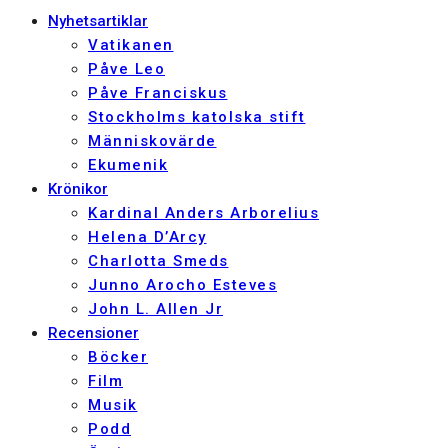
Nyhetsartiklar
Vatikanen
Påve Leo
Påve Franciskus
Stockholms katolska stift
Människovärde
Ekumenik
Krönikor
Kardinal Anders Arborelius
Helena D’Arcy
Charlotta Smeds
Junno Arocho Esteves
John L. Allen Jr
Recensioner
Böcker
Film
Musik
Podd