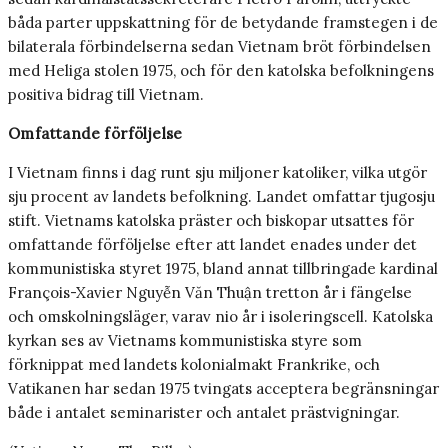
båda parter uppskattning för de betydande framstegen i de
bilaterala förbindelserna sedan Vietnam bröt förbindelsen
med Heliga stolen 1975, och för den katolska befolkningens
positiva bidrag till Vietnam.
Omfattande förföljelse
I Vietnam finns i dag runt sju miljoner katoliker, vilka utgör
sju procent av landets befolkning. Landet omfattar tjugosju
stift. Vietnams katolska präster och biskopar utsattes för
omfattande förföljelse efter att landet enades under det
kommunistiska styret 1975, bland annat tillbringade kardinal
François-Xavier Nguyễn Văn Thuận tretton år i fängelse
och omskolningsläger, varav nio år i isoleringscell. Katolska
kyrkan ses av Vietnams kommunistiska styre som
förknippat med landets kolonialmakt Frankrike, och
Vatikanen har sedan 1975 tvingats acceptera begränsningar
både i antalet seminarister och antalet prästvigningar.