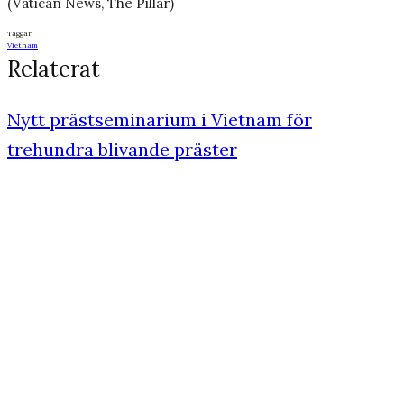
(Vatican News, The Pillar)
Taggar
Vietnam
Relaterat
Nytt prästseminarium i Vietnam för
trehundra blivande präster