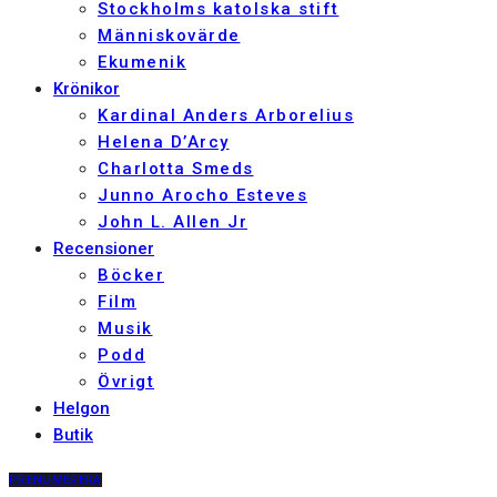
Stockholms katolska stift
Människovärde
Ekumenik
Krönikor
Kardinal Anders Arborelius
Helena D’Arcy
Charlotta Smeds
Junno Arocho Esteves
John L. Allen Jr
Recensioner
Böcker
Film
Musik
Podd
Övrigt
Helgon
Butik
PRENUMERERA