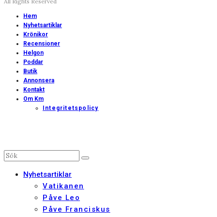
All Rights Reserved
Hem
Nyhetsartiklar
Krönikor
Recensioner
Helgon
Poddar
Butik
Annonsera
Kontakt
Om Km
Integritetspolicy
Nyhetsartiklar
Vatikanen
Påve Leo
Påve Franciskus