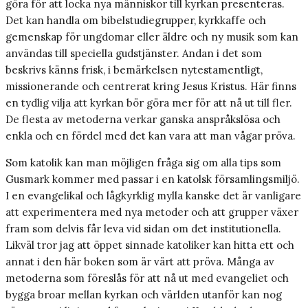
göra för att locka nya människor till kyrkan presenteras.
Det kan handla om bibelstudiegrupper, kyrkkaffe och
gemenskap för ungdomar eller äldre och ny musik som kan
användas till speciella gudstjänster. Andan i det som
beskrivs känns frisk, i bemärkelsen nytestamentligt,
missionerande och centrerat kring Jesus Kristus. Här finns
en tydlig vilja att kyrkan bör göra mer för att nå ut till fler.
De flesta av metoderna verkar ganska anspråkslösa och
enkla och en fördel med det kan vara att man vågar pröva.
Som katolik kan man möjligen fråga sig om alla tips som
Gusmark kommer med passar i en katolsk församlingsmiljö.
I en evangelikal och lågkyrklig mylla kanske det är vanligare
att experimentera med nya metoder och att grupper växer
fram som delvis får leva vid sidan om det institutionella.
Likväl tror jag att öppet sinnade katoliker kan hitta ett och
annat i den här boken som är värt att pröva. Många av
metoderna som föreslås för att nå ut med evangeliet och
bygga broar mellan kyrkan och världen utanför kan nog