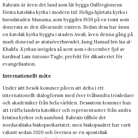
Bahrain är även det land som lät bygga Gulfregionens
första katolska kyrka i modern tid: Heliga hjärtats kyrka i
huvudstaden Manama, som byggdes 1939 på en tomt som
donerats av den dåvarande emiren. Sedan dess har ännu
en katolsk kyrka byggts i staden Awali, även denna gång på
mark donerad av statsöverhuvudet, kung Hamad bin Isa al-
Khalifa. Kyrkan invigdes så sent som i december fjol av
kardinal Luis Antonio Tagle, prefekt för dikasteriet för
evangelisation.
Internationellt möte
Under sitt besök kommer påven att delta i ett
internationellt dialogforum med över tvåhundra trosledare
och akademiker från hela världen. Dessutom kommer han
att träffa landets katoliker och representanter från andra
kristna kyrkor och samfund. Bahrain tillhör det
nordarabiska biskopsvikariatet, men biskopssätet har varit
vakant sedan 2020 och överses av en apostolisk