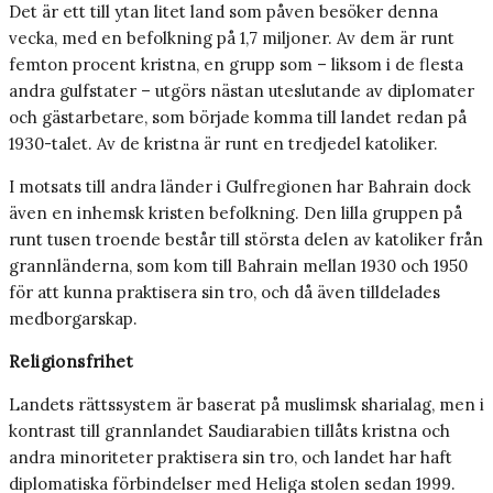
Det är ett till ytan litet land som påven besöker denna
vecka, med en befolkning på 1,7 miljoner. Av dem är runt
femton procent kristna, en grupp som – liksom i de flesta
andra gulfstater – utgörs nästan uteslutande av diplomater
och gästarbetare, som började komma till landet redan på
1930-talet. Av de kristna är runt en tredjedel katoliker.
I motsats till andra länder i Gulfregionen har Bahrain dock
även en inhemsk kristen befolkning. Den lilla gruppen på
runt tusen troende består till största delen av katoliker från
grannländerna, som kom till Bahrain mellan 1930 och 1950
för att kunna praktisera sin tro, och då även tilldelades
medborgarskap.
Religionsfrihet
Landets rättssystem är baserat på muslimsk sharialag, men i
kontrast till grannlandet Saudiarabien tillåts kristna och
andra minoriteter praktisera sin tro, och landet har haft
diplomatiska förbindelser med Heliga stolen sedan 1999.