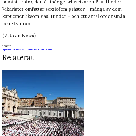
administrator, den åttioårige schweizaren Paul Hinder.
Vikariatet omfattar sextiofem präster – många av dem
kapuciner liksom Paul Hinder – och ett antal ordensmän
och -kvinnor.
(Vatican News)
Taggar
apostolisk resa
Bahrain
Påve Franciskus
Relaterat