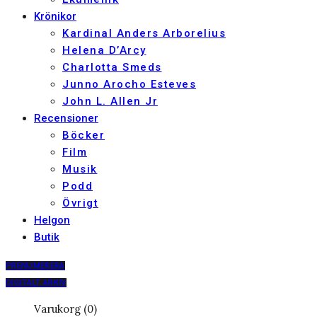
Krönikor
Kardinal Anders Arborelius
Helena D’Arcy
Charlotta Smeds
Junno Arocho Esteves
John L. Allen Jr
Recensioner
Böcker
Film
Musik
Podd
Övrigt
Helgon
Butik
PRENUMERERA
DIGITALT ARKIV
Varukorg (0)