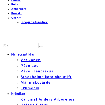
Poddar
Butik
Annonsera
Kontakt
Om Km
Integritetspolicy
Nyhetsartiklar
Vatikanen
Påve Leo
Påve Franciskus
Stockholms katolska stift
Människovärde
Ekumenik
Krönikor
Kardinal Anders Arborelius