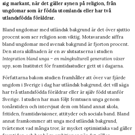
sig markant, när det gäller synen på religion, från
ungdomar som är födda utomlands eller har två
utlandsfödda föräldrar.
Bland ungdomar med utländsk bakgrund är det över sjuttio
procent som ser religion som viktig. Motsvarande siffra
bland ungdomar med svensk bakgrund är fjorton procent.
Den stora skillnaden är en av slutsatserna i studien
Integration bland unga – en mångkulturell generation växer
upp
, som Institutet för framtidsstudier gett ut i dagarna.
Författarna bakom studien framhåller att över var fjärde
ungdom i Sverige i dag har utländsk bakgrund, det vill säga
har två utlandsfödda föräldrar eller är själv född utanför
Sverige. I studien har man följt femtusen unga genom
tonårstiden och intervjuat dem om bland annat skola,
fritiden, framtidsvisioner, attityder och sociala band. Bland
annat framkommer att unga med utländsk bakgrund,
tvärtemot vad många tror, är mycket optimistiska vad gäller