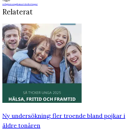
Taggar
religion
ungdomar
värderingar
Relaterat
Ny undersökning: fler troende bland pojkar i
äldre tonåren