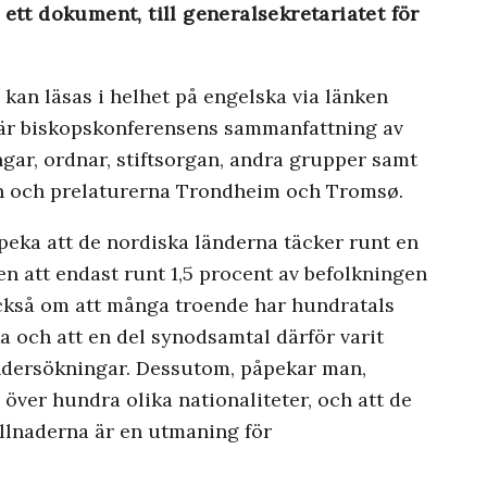
ett dokument, till
generalsekretariatet för
n läsas i helhet på engelska via länken
h är biskopskonferensens sammanfattning av
gar, ordnar, stiftsorgan, andra grupper samt
ten och prelaturerna Trondheim och Tromsø.
eka att de nordiska länderna täcker runt en
n att endast runt 1,5 procent av befolkningen
ckså om att många troende har hundratals
a och att en del synodsamtal därför varit
undersökningar. Dessutom, påpekar man,
 över hundra olika nationaliteter, och att de
illnaderna är en utmaning för