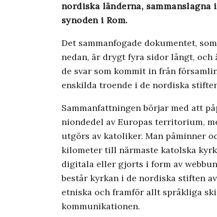
nordiska länderna, sammanslagna i 
synoden i Rom.
Det sammanfogade dokumentet, som ka
nedan, är drygt fyra sidor långt, oc
de svar som kommit in från församlin
enskilda troende i de nordiska stif
Sammanfattningen börjar med att påp
niondedel av Europas territorium, me
utgörs av katoliker. Man påminner o
kilometer till närmaste katolska kyrk
digitala eller gjorts i form av webb
består kyrkan i de nordiska stiften av
etniska och framför allt språkliga sk
kommunikationen.