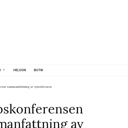
R
HELGON
BUTIK
cerar sammanfattning av synodsvaren
pskonferensen
manfattning av