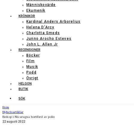
Människovärde
Ekumenik
KRÖNIKOR
Kardinal Anders Arborelius
Helena D’Arcy
Charlotta Smeds
Junno Arocho Esteves
John L. Allen Jr
RECENSIONER
Böcker
Film
Musik
Podd
Övrigt
HELGON
BUTIK
SÖK
Hem
Nyhetsartiklar
Biskop i Nicaragua bortförd av polis
22 augusti 2022