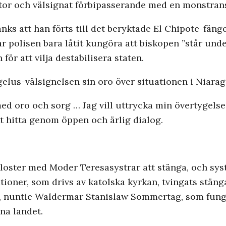
ator och välsignat förbipasserande med en monstran
nks att han förts till det beryktade El Chipote-fäng
har polisen bara låtit kungöra att biskopen ”står un
ör att vilja destabilisera staten.
elus-välsignelsen sin oro över situationen i Niarag
med oro och sorg … Jag vill uttrycka min övertygels
t hitta genom öppen och ärlig dialog.
loster med Moder Teresasystrar att stänga, och syst
ationer, som drivs av katolska kyrkan, tvingats stän
, nuntie Waldermar Stanislaw Sommertag, som fun
na landet.