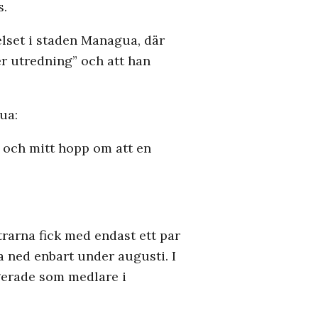
s.
elset i staden Managua, där
der utredning” och att han
ua:
e och mitt hopp om att en
rarna fick med endast ett par
ga ned enbart under augusti. I
gerade som medlare i