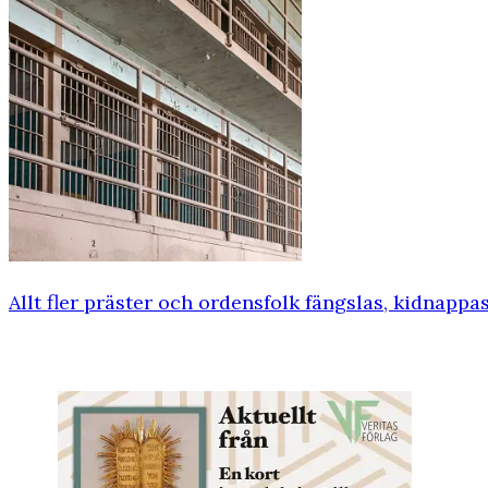
Allt fler präster och ordensfolk fängslas, kidnappa