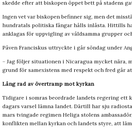
skedde efter att biskopen öppet bett på stadens g
Ingen vet var biskopen befinner sig, men det misstä
hundratals politiska fångar hålls inlåsta. Hittills 
anklagas för uppvigling av våldsamma grupper och f
Påven Franciskus uttryckte i går söndag under Ang
– Jag följer situationen i Nicaragua mycket nära, 
grund för samexistens med respekt och fred går at
Lång rad av övertramp mot kyrkan
Tidigare i somras beordrade landets regering ett k
dagars varsel lämna landet. Därtill har sju radiost
mars tvingade regimen Heliga stolens ambassadör
konflikten mellan kyrkan och landets styre, att läm