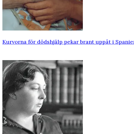
Kurvorna för dödshjälp pekar brant uppåt i Spanie