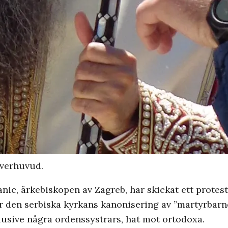
överhuvud.
nic, ärkebiskopen av Zagreb, har skickat ett protestbr
r den serbiska kyrkans kanonisering av ”martyrbarne
klusive några ordenssystrars, hat mot ortodoxa.