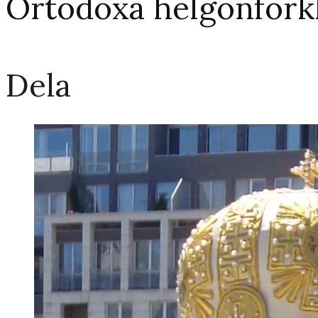
Ortodoxa helgonförkl
Dela