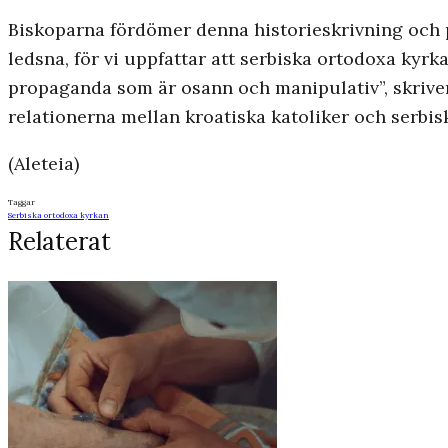
Biskoparna fördömer denna historieskrivning och 
ledsna, för vi uppfattar att serbiska ortodoxa ky
propaganda som är osann och manipulativ”, skriver
relationerna mellan kroatiska katoliker och serbis
(Aleteia)
Taggar
Serbiska ortodoxa kyrkan
Relaterat