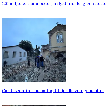
120 miljoner människor på flykt från krig och förföl
Caritas startar insamling till jordbävningens offer