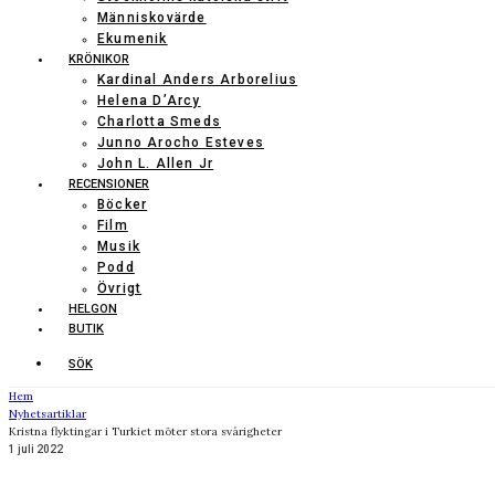
Människovärde
Ekumenik
KRÖNIKOR
Kardinal Anders Arborelius
Helena D’Arcy
Charlotta Smeds
Junno Arocho Esteves
John L. Allen Jr
RECENSIONER
Böcker
Film
Musik
Podd
Övrigt
HELGON
BUTIK
SÖK
Hem
Nyhetsartiklar
Kristna flyktingar i Turkiet möter stora svårigheter
1 juli 2022