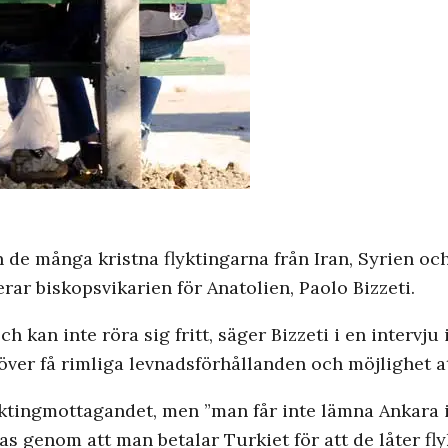
n de många kristna flyktingarna från Iran, Syrien oc
erar biskopsvikarien för Anatolien, Paolo Bizzeti.
och kan inte röra sig fritt, säger Bizzeti i en intervj
över få rimliga levnadsförhållanden och möjlighet at
yktingmottagandet, men ”man får inte lämna Ankara i
as genom att man betalar Turkiet för att de låter fl