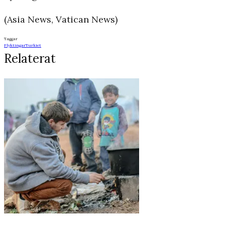
(Asia News, Vatican News)
Taggar
Flyktingar
Turkiet
Relaterat