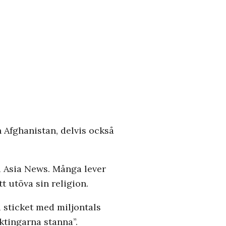
h Afghanistan, delvis också
u i Asia News. Många lever
t utöva sin religion.
 sticket med miljontals
yktingarna stanna”.