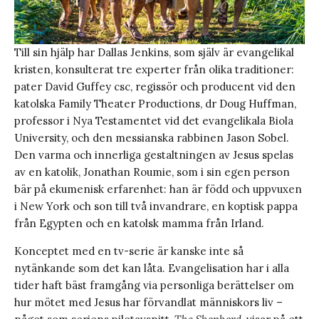
Till sin hjälp har Dallas Jenkins, som själv är evangelikal
kristen, konsulterat tre experter från olika traditioner:
pater David Guffey csc, regissör och producent vid den
katolska Family Theater Productions, dr Doug Huffman,
professor i Nya Testamentet vid det evangelikala Biola
University, och den messianska rabbinen Jason Sobel.
Den varma och innerliga gestaltningen av Jesus spelas
av en katolik, Jonathan Roumie, som i sin egen person
bär på ekumenisk erfarenhet: han är född och uppvuxen
i New York och son till två invandrare, en koptisk pappa
från Egypten och en katolsk mamma från Irland.
Konceptet med en tv-serie är kanske inte så
nytänkande som det kan låta. Evangelisation har i alla
tider haft bäst framgång via personliga berättelser om
hur mötet med Jesus har förvandlat människors liv –