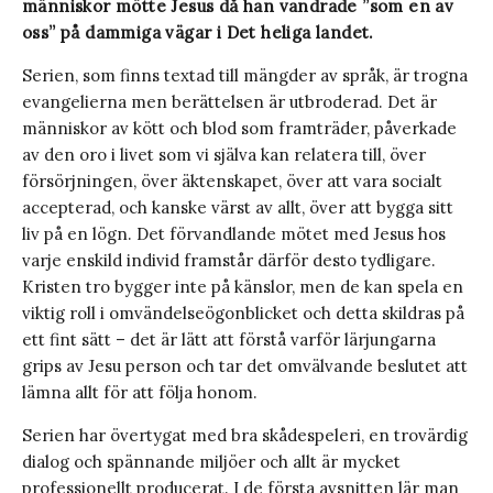
människor mötte Jesus då han vandrade ”som en av
oss” på dammiga vägar i Det heliga landet.
Serien, som finns textad till mängder av språk, är trogna
evangelierna men berättelsen är utbroderad. Det är
människor av kött och blod som framträder, påverkade
av den oro i livet som vi själva kan relatera till, över
försörjningen, över äktenskapet, över att vara socialt
accepterad, och kanske värst av allt, över att bygga sitt
liv på en lögn. Det förvandlande mötet med Jesus hos
varje enskild individ framstår därför desto tydligare.
Kristen tro bygger inte på känslor, men de kan spela en
viktig roll i omvändelseögonblicket och detta skildras på
ett fint sätt – det är lätt att förstå varför lärjungarna
grips av Jesu person och tar det omvälvande beslutet att
lämna allt för att följa honom.
Serien har övertygat med bra skådespeleri, en trovärdig
dialog och spännande miljöer och allt är mycket
professionellt producerat. I de första avsnitten lär man