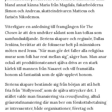
bland annat känna Maria från Magdala, fiskarbröderna
Simon och Andreas, skatteindrivaren Matteus och
farisén Nikodemos.
Ytterligare en anledning till framgången för
The
Chosen
är att den undviker sådant som kan tolkas som
samfundsskiljande. Seriens skapare och regissör, Dallas
Jenkins, berättar att de fokuserar helt på människors
möten med Jesus. ”När man gör det faller alla religiösa
murar som folk har rest mellan sig”, säger han. Man anar
också att produktionsteamet själva drivs av en stark
kärlek till mannen från Nasaret och vill framställa
honom så fantastisk som de själv upplevt honom.
Seriens skapare bestämde sig från början att stå helt
fria från ”Hollywood”, som de själva uttrycker det. I
stället valde man finansiering via
crowdfunding
, alltså
gräsrotsfinansiering där man ber om förskottsbetalning
av intressenter, både organisationer, företag och