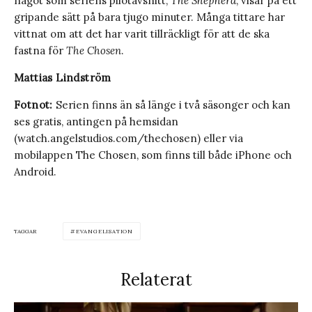
något som seriens pilotavsnitt,
The Shepherd
, visar på ett
gripande sätt på bara tjugo minuter. Många tittare har
vittnat om att det har varit tillräckligt för att de ska
fastna för
The Chosen
.
Mattias Lindström
Fotnot:
Serien finns än så länge i två säsonger och kan
ses gratis, antingen på hemsidan
(watch.angelstudios.com/thechosen) eller via
mobilappen The Chosen, som finns till både iPhone och
Android.
TAGGAR
EVANGELISATION
Relaterat