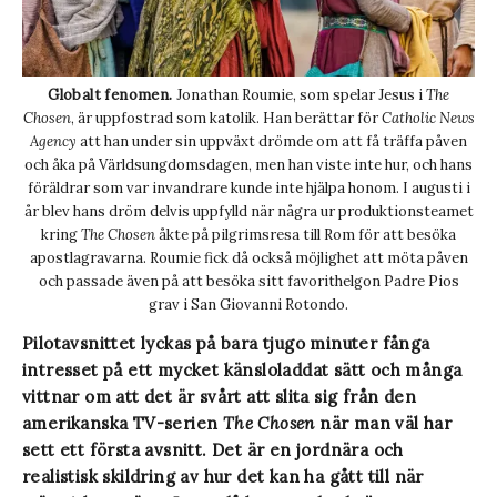
Globalt fenomen.
Jonathan Roumie, som spelar Jesus i
The
Chosen
, är uppfostrad som katolik. Han berättar för
Catholic News
Agency
att han under sin uppväxt drömde om att få träffa påven
och åka på Världsungdomsdagen, men han viste inte hur, och hans
föräldrar som var invandrare kunde inte hjälpa honom. I augusti i
år blev hans dröm delvis uppfylld när några ur produktionsteamet
kring
The Chosen
åkte på pilgrimsresa till Rom för att besöka
apostlagravarna. Roumie fick då också möjlighet att möta påven
och passade även på att besöka sitt favorithelgon Padre Pios
grav i San Giovanni Rotondo.
Pilotavsnittet lyckas på bara tjugo minuter fånga
intresset på ett mycket känsloladdat sätt och många
vittnar om att det är svårt att slita sig från den
amerikanska TV-serien
The Chosen
när man väl har
sett ett första avsnitt. Det är en jordnära och
realistisk skildring av hur det kan ha gått till när