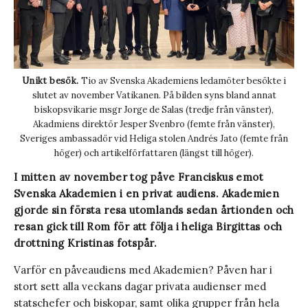
Unikt besök.
Tio av Svenska Akademiens ledamöter besökte i
slutet av november Vatikanen. På bilden syns bland annat
biskopsvikarie msgr Jorge de Salas (tredje från vänster),
Akadmiens direktör Jesper Svenbro (femte från vänster),
Sveriges ambassadör vid Heliga stolen Andrés Jato (femte från
höger) och artikelförfattaren (längst till höger).
I mitten av november tog påve Franciskus emot
Svenska Akademien i en privat audiens. Akademien
gjorde sin första resa utomlands sedan årtionden och
resan gick till Rom för att följa i heliga Birgittas och
drottning Kristinas fotspår.
Varför en påveaudiens med Akademien? Påven har i
stort sett alla veckans dagar privata audienser med
statschefer och biskopar, samt olika grupper från hela