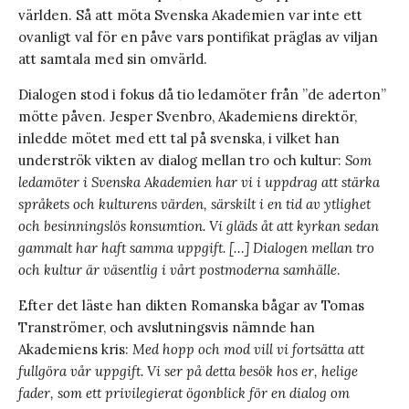
världen. Så att möta Svenska Akademien var inte ett
ovanligt val för en påve vars pontifikat präglas av viljan
att samtala med sin omvärld.
Dialogen stod i fokus då tio ledamöter från ”de aderton”
mötte påven. Jesper Svenbro, Akademiens direktör,
inledde mötet med ett tal på svenska, i vilket han
underströk vikten av dialog mellan tro och kultur:
Som
ledamöter i Svenska Akademien har vi i uppdrag att stärka
språkets och kulturens värden, särskilt i en tid av ytlighet
och besinningslös konsumtion. Vi gläds åt att kyrkan sedan
gammalt har haft samma uppgift. […] Dialogen mellan tro
och kultur är väsentlig i vårt postmoderna samhälle
.
Efter det läste han dikten Romanska bågar av Tomas
Tranströmer, och avslutningsvis nämnde han
Akademiens kris:
Med hopp och mod vill vi fortsätta att
fullgöra vår uppgift. Vi ser på detta besök hos er, helige
fader, som ett privilegierat ögonblick för en dialog om