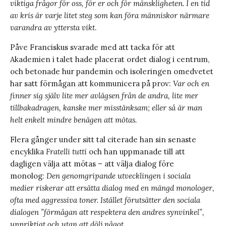
viktiga frågor för oss, för er och för mänskligheten. I en tid
av kris är varje litet steg som kan föra människor närmare
varandra av yttersta vikt
.
Påve Franciskus svarade med att tacka för att
Akademien i talet hade placerat ordet dialog i centrum,
och betonade hur pandemin och isoleringen omedvetet
har satt förmågan att kommunicera på prov:
Var och en
finner sig själv lite mer avlägsen från de andra, lite mer
tillbakadragen, kanske mer misstänksam; eller så är man
helt enkelt mindre benägen att mötas.
Flera gånger under sitt tal citerade han sin senaste
encyklika
Fratelli tutti
och han uppmanade till att
dagligen välja att mötas – att välja dialog före
monolog:
Den genomgripande utvecklingen i sociala
medier riskerar att ersätta dialog med en mängd monologer,
ofta med aggressiva toner. Istället förutsätter den sociala
dialogen ”förmågan att respektera den andres synvinkel”,
uppriktigt och utan att dölj något.