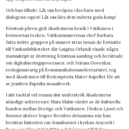
Och han tillade: Låt oss beväpna våra barn med
dialogens vapen! Låt oss lära dem mötets goda kamp!
Förutom påven gick Akademiens besök i Vatikanen i
kvinnornas tecken. Vatikanmuseernas chef Barbara
Jatta mötte gruppen på museet strax innan de fortsatte
till Vatikanbiblioteket där Luigina Orlandi visade några
manuskript ur drottning Kristinas samling och berättade
om digitaliseringsprocessen; och Natasa Govenkar,
teologiansvarig på Kommunikationssekretariatet, tog
med Akademien till Redemptoris Mater-kapellet för att
se jesuiten Rupniks mosaikverk.
I sitt tacktal vid resans slut underströk Akademiens
ständige sekreterare Mats Malm värdet av de kulturella
banden mellan Sverige och Vatikanen. I boken
Ljuset och
Rummet
skriver Jesper Svenbro detsamma när han
berättar historien om Jesusbarnet i kyrkan Aracoeli i