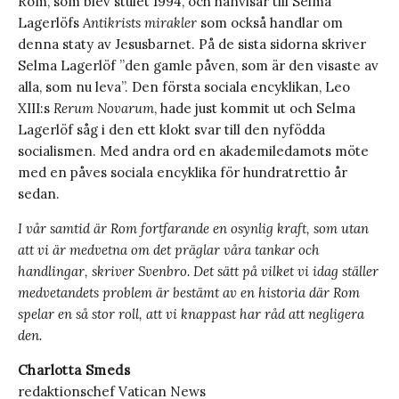
Rom, som blev stulet 1994, och hänvisar till Selma
Lagerlöfs
Antikrists mirakler
som också handlar om
denna staty av Jesusbarnet. På de sista sidorna skriver
Selma Lagerlöf ”den gamle påven, som är den visaste av
alla, som nu leva”. Den första sociala encyklikan, Leo
XIII:s
Rerum Novarum
, hade just kommit ut och Selma
Lagerlöf såg i den ett klokt svar till den nyfödda
socialismen. Med andra ord en akademiledamots möte
med en påves sociala encyklika för hundratrettio år
sedan.
I vår samtid är Rom fortfarande en osynlig kraft, som utan
att vi är medvetna om det präglar våra tankar och
handlingar, skriver Svenbro. Det sätt på vilket vi idag ställer
medvetandets problem är bestämt av en historia där Rom
spelar en så stor roll, att vi knappast har råd att negligera
den.
Charlotta Smeds
redaktionschef Vatican News