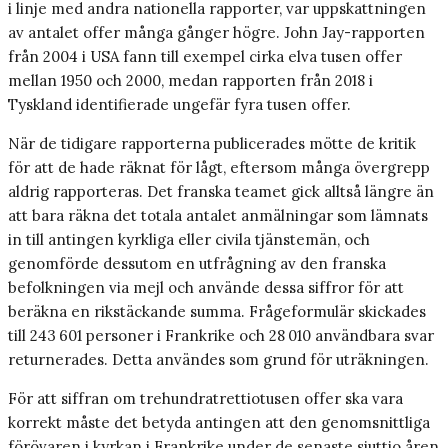
i linje med andra nationella rapporter, var uppskattningen
av antalet offer många gånger högre. John Jay-rapporten
från 2004 i USA fann till exempel cirka elva tusen offer
mellan 1950 och 2000, medan rapporten från 2018 i
Tyskland identifierade ungefär fyra tusen offer.
När de tidigare rapporterna publicerades mötte de kritik
för att de hade räknat för lågt, eftersom många övergrepp
aldrig rapporteras. Det franska teamet gick alltså längre än
att bara räkna det totala antalet anmälningar som lämnats
in till antingen kyrkliga eller civila tjänstemän, och
genomförde dessutom en utfrågning av den franska
befolkningen via mejl och använde dessa siffror för att
beräkna en rikstäckande summa. Frågeformulär skickades
till 243 601 personer i Frankrike och 28 010 användbara svar
returnerades. Detta användes som grund för uträkningen.
För att siffran om trehundratrettiotusen offer ska vara
korrekt måste det betyda antingen att den genomsnittliga
förövaren i kyrkan i Frankrike under de senaste sjuttio åren