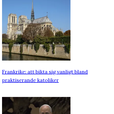
Frankrike: att bikta sig vanligt bland
praktiserande katoliker