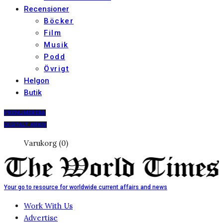
Recensioner
Böcker
Film
Musik
Podd
Övrigt
Helgon
Butik
PRENUMERERA
DIGITALT ARKIV
Varukorg (0)
Your go to resource for worldwide current affairs and news
Work With Us
Advertise