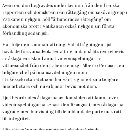
Även om den begravdes under lavinen från den franska
rapporten och domsluten i en rättegång om sexövergrepp i
Vatikanen nyligen, höll ”århundrades rättegång” om
ekonomiska brott i Vatikanen också nyligen sin första
förhandling sedan juli.
Här följer en sammanfattning: Vid utfrågningen i juli
hävdade försvarsadvokater att de undanhållits nyckelbevis
av åklagaren. Bland annat videoinspelningar av
vittnesmålet från den italienske msgr Alberto Perlasca, en
tidigare chef på finansavdelningen inom
utrikessekretariatet som har vänt sig emot sina tidigare
medarbetare och nu erbjuder bevis mot dem.
I juli beordrades åklagarna av domstolen att lämna över
videoinspelningarna senast den 10 augusti, men åklagarna
vägrade med hänvisning till de inblandade parternas rätt
till integritet.
När rättegången återupptogs i oktober krävde