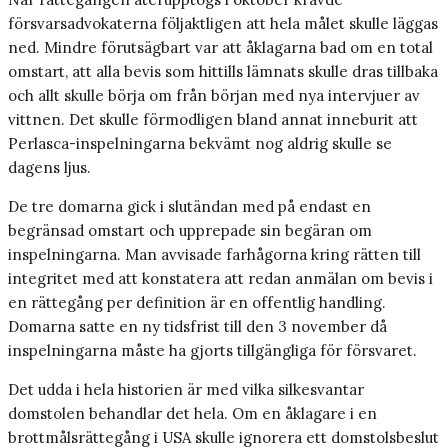
försvarsadvokaterna följaktligen att hela målet skulle läggas
ned. Mindre förutsägbart var att åklagarna bad om en total
omstart, att alla bevis som hittills lämnats skulle dras tillbaka
och allt skulle börja om från början med nya intervjuer av
vittnen. Det skulle förmodligen bland annat inneburit att
Perlasca-inspelningarna bekvämt nog aldrig skulle se
dagens ljus.
De tre domarna gick i slutändan med på endast en
begränsad omstart och upprepade sin begäran om
inspelningarna. Man avvisade farhågorna kring rätten till
integritet med att konstatera att redan anmälan om bevis i
en rättegång per definition är en offentlig handling.
Domarna satte en ny tidsfrist till den 3 november då
inspelningarna måste ha gjorts tillgängliga för försvaret.
Det udda i hela historien är med vilka silkesvantar
domstolen behandlar det hela. Om en åklagare i en
brottmålsrättegång i USA skulle ignorera ett domstolsbeslut