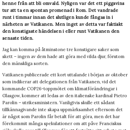
henne från att bli omvald. Nyligen var det ett piggsvins
tur att ta en spontan promenad i Rom. Det vandrade
runt i timmar innan det slutligen kunde fångas in i
närheten av Vatikanen. Men inget av detta var faktiskt
den konstigaste händelsen i eller runt Vatikanen den
senaste tiden.
Jag kan komma på åtminstone tre konstigare saker som
skett – ingen av dem hade att göra med vilda djur, förutom
den mänskliga sorten.
Vatikanen publicerade ett kort uttalande i början av oktober
som indikerar att delegationen från Vatikanen, vid det
kommande COP26-toppmötet om klimatförändringar i
Glasgow, kommer att ledas av den italienske kardinal Pietro
Parolin – utrikesministern. Vanligtvis skulle ett sådant
tillkännagivande inte skapa uppmärksamhet eftersom det
är något som Parolin får betalt för att göra, men det har
förekommit många spekulationer om att påve Franciskus