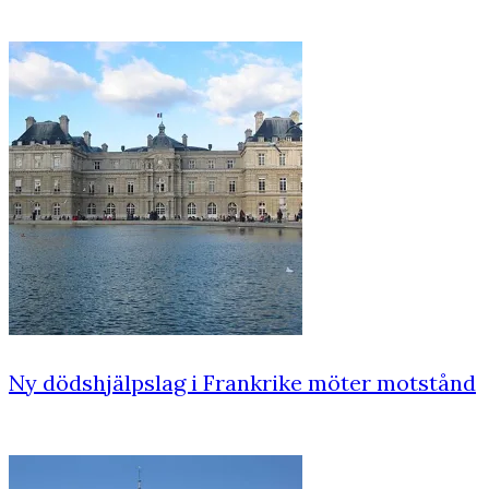
Ny dödshjälpslag i Frankrike möter motstånd