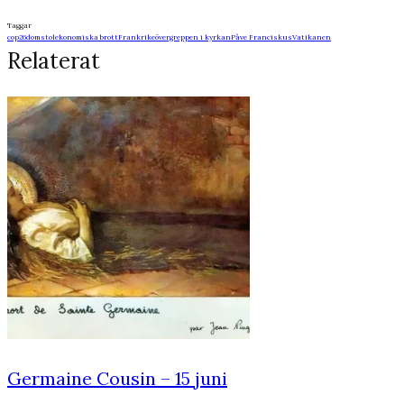
Taggar
cop26
domstol
ekonomiska brott
Frankrike
övergreppen i kyrkan
Påve Franciskus
Vatikanen
Relaterat
Germaine Cousin – 15 juni