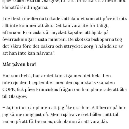
själv skulle resa till Glasgow, för att fortsätta sitt arbete mot
klimatförändringarna.
I de flesta medierna tolkades uttalandet som att påven trots
allt inte kommer att åka. Det kan vara lite för tidigt,
eftersom Franciskus är mycket kapabel att bjuda på
överraskningar i sista minuten. De skotska biskoparna tog
det säkra före det osäkra och uttryckte sorg ”i händelse av
att han inte kan närvara”.
Mår påven bra?
Hur som helst, här är det konstiga med det hela: I en
intervju den 1 september med den spanska tv-kanalen
COPE, fick påve Franciskus frågan om han planerade att åka
till Glasgow.
– Ja, i princip är planen att jag åker, sa han. Allt beror på hur
jag känner mig just då. Men i själva verket håller mitt tal
redan på att förberedas, och planen är att vara där.