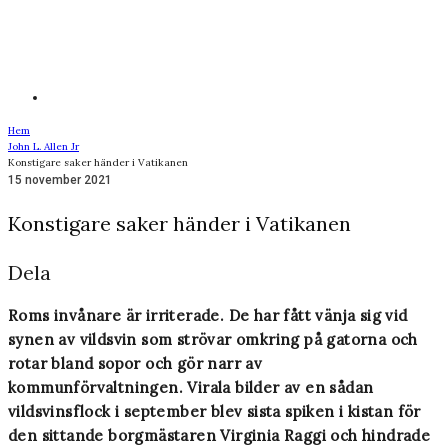
Hem
John L. Allen Jr
Konstigare saker händer i Vatikanen
15 november 2021
Konstigare saker händer i Vatikanen
Dela
Roms invånare är irriterade. De har fått vänja sig vid
synen av vildsvin som strövar omkring på gatorna och
rotar bland sopor och gör narr av
kommunförvaltningen. Virala bilder av en sådan
vildsvinsflock i september blev sista spiken i kistan för
den sittande borgmästaren Virginia Raggi och hindrade