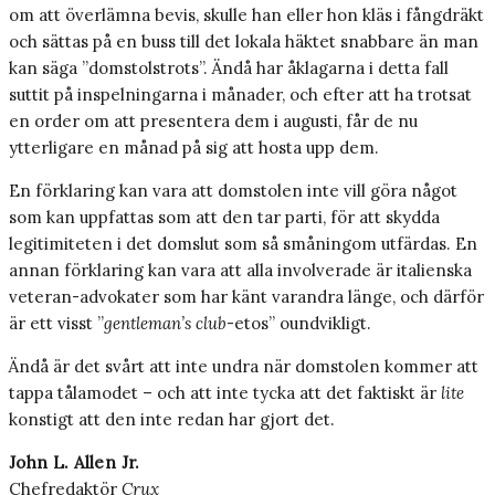
om att överlämna bevis, skulle han eller hon kläs i fångdräkt
och sättas på en buss till det lokala häktet snabbare än man
kan säga ”domstolstrots”. Ändå har åklagarna i detta fall
suttit på inspelningarna i månader, och efter att ha trotsat
en order om att presentera dem i augusti, får de nu
ytterligare en månad på sig att hosta upp dem.
En förklaring kan vara att domstolen inte vill göra något
som kan uppfattas som att den tar parti, för att skydda
legitimiteten i det domslut som så småningom utfärdas. En
annan förklaring kan vara att alla involverade är italienska
veteran-advokater som har känt varandra länge, och därför
är ett visst ”
gentleman’s club
-etos” oundvikligt.
Ändå är det svårt att inte undra när domstolen kommer att
tappa tålamodet – och att inte tycka att det faktiskt är
lite
konstigt att den inte redan har gjort det.
John L. Allen Jr.
Chefredaktör
Crux