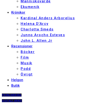
Människovärde
Ekumenik
Krönikor
Kardinal Anders Arborelius
Helena D’Arcy
Charlotta Smeds
Junno Arocho Esteves
John L. Allen Jr
Recensioner
Böcker
Film
Musik
Podd
Övrigt
Helgon
Butik
PRENUMERERA
DIGITALT ARKIV