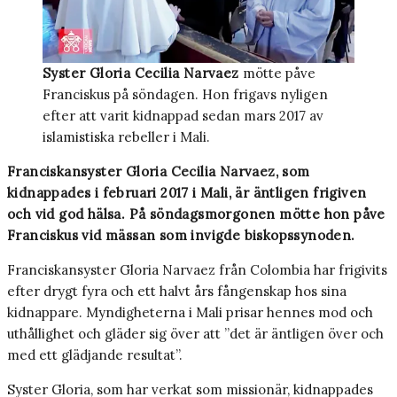
Syster Gloria Cecilia Narvaez
mötte påve
Franciskus på söndagen. Hon frigavs nyligen
efter att varit kidnappad sedan mars 2017 av
islamistiska rebeller i Mali.
Franciskansyster Gloria Cecilia Narvaez, som
kidnappades i februari 2017 i Mali, är äntligen frigiven
och vid god hälsa. På söndagsmorgonen mötte hon påve
Franciskus vid mässan som invigde biskopssynoden.
Franciskansyster Gloria Narvaez från Colombia har frigivits
efter drygt fyra och ett halvt års fångenskap hos sina
kidnappare. Myndigheterna i Mali prisar hennes mod och
uthållighet och gläder sig över att ”det är äntligen över och
med ett glädjande resultat”.
Syster Gloria, som har verkat som missionär, kidnappades