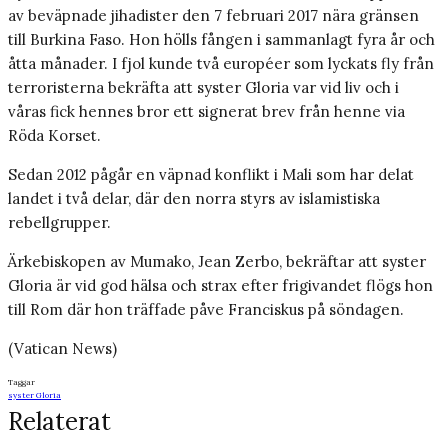
av beväpnade jihadister den 7 februari 2017 nära gränsen
till Burkina Faso. Hon hölls fången i sammanlagt fyra år och
åtta månader. I fjol kunde två européer som lyckats fly från
terroristerna bekräfta att syster Gloria var vid liv och i
våras fick hennes bror ett signerat brev från henne via
Röda Korset.
Sedan 2012 pågår en väpnad konflikt i Mali som har delat
landet i två delar, där den norra styrs av islamistiska
rebellgrupper.
Ärkebiskopen av Mumako, Jean Zerbo, bekräftar att syster
Gloria är vid god hälsa och strax efter frigivandet flögs hon
till Rom där hon träffade påve Franciskus på söndagen.
(Vatican News)
Taggar
syster Gloria
Relaterat