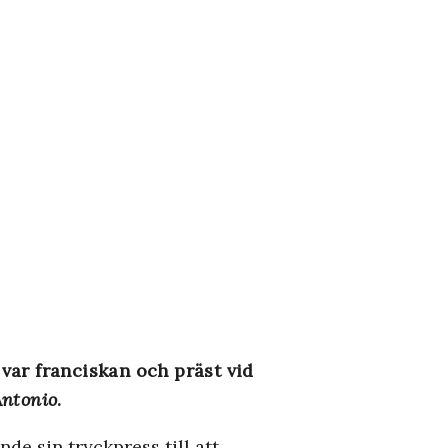
 var franciskan och präst vid
Antonio
.
e sin tryckpress till att