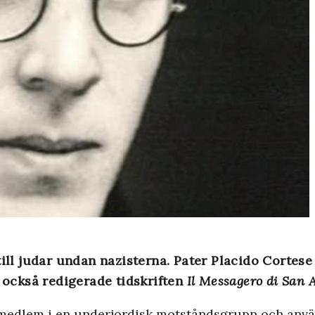
till judar undan nazisterna. Pater Placido Cortese
n också redigerade tidskriften
Il Messagero di San 
medlem i en underjordisk motståndsgrupp och använd