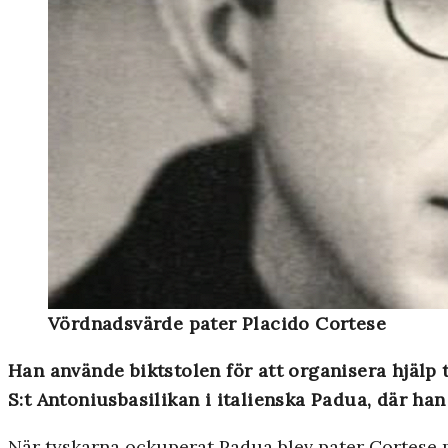
Vördnadsvärde pater Placido Cortese
Han använde biktstolen för att organisera hjälp 
S:t Antoniusbasilikan i italienska Padua, där ha
När tyskarna ockuperat Padua blev pater Cortese 