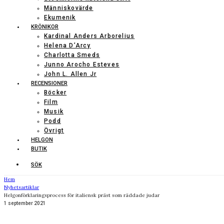
Människovärde
Ekumenik
KRÖNIKOR
Kardinal Anders Arborelius
Helena D’Arcy
Charlotta Smeds
Junno Arocho Esteves
John L. Allen Jr
RECENSIONER
Böcker
Film
Musik
Podd
Övrigt
HELGON
BUTIK
SÖK
Hem
Nyhetsartiklar
Helgonförklaringsprocess för italiensk präst som räddade judar
1 september 2021