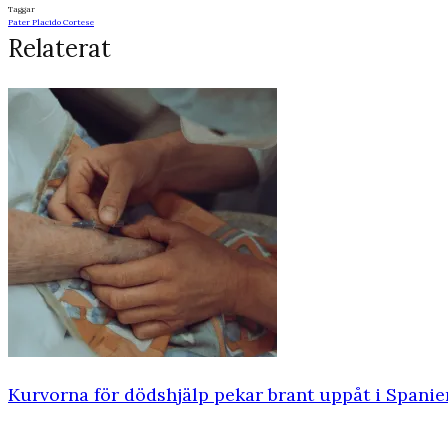
Taggar
Pater Placido Cortese
Relaterat
Kurvorna för dödshjälp pekar brant uppåt i Spanie