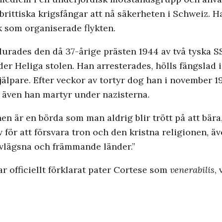
rittiska krigsfångar att nå säkerheten i Schweiz. H
k som organiserade flykten.
urades den då 37-årige prästen 1944 av två tyska SS
er Heliga stolen. Han arresterades, hölls fängslad i
lpare. Efter veckor av tortyr dog han i november 19
, även han martyr under nazisterna.
ionen är en börda som man aldrig blir trött på att b
t liv för att försvara tron och den kristna religionen,
avlägsna och främmande länder.”
 officiellt förklarat pater Cortese som
venerabilis
,