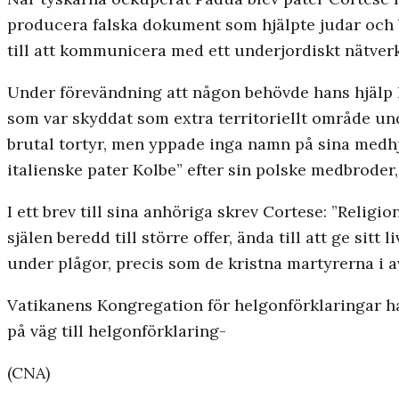
producera falska dokument som hjälpte judar och b
till att kommunicera med ett underjordiskt nätver
Under förevändning att någon behövde hans hjälp l
som var skyddat som extra territoriellt område und
brutal tortyr, men yppade inga namn på sina medhjä
italienske pater Kolbe” efter sin polske medbroder
I ett brev till sina anhöriga skrev Cortese: ”Relig
själen beredd till större offer, ända till att ge sit
under plågor, precis som de kristna martyrerna i 
Vatikanens Kongregation för helgonförklaringar har
på väg till helgonförklaring-
(CNA)