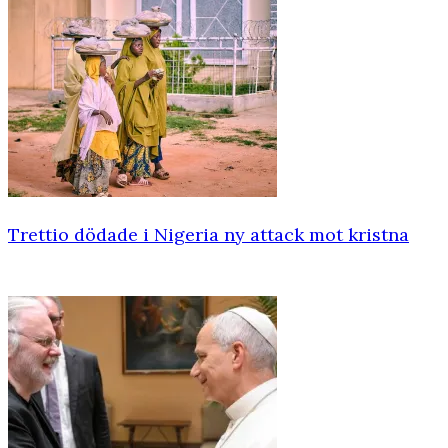
Trettio dödade i Nigeria ny attack mot kristna