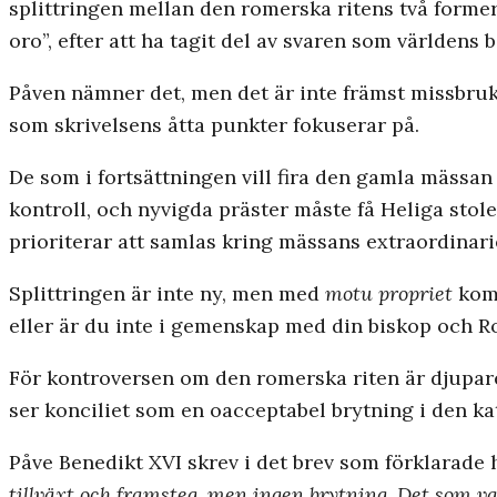
splittringen mellan den romerska ritens två forme
oro”, efter att ha tagit del av svaren som världen
Påven nämner det, men det är inte främst missbru
som skrivelsens åtta punkter fokuserar på.
De som i fortsättningen vill fira den gamla mässan
kontroll, och nyvigda präster måste få Heliga stole
prioriterar att samlas kring mässans extraordinari
Splittringen är inte ny, men med
motu propriet
komm
eller är du inte i gemenskap med din biskop och 
För kontroversen om den romerska riten är djupar
ser konciliet som en oacceptabel brytning i den ka
Påve Benedikt XVI skrev i det brev som förklarade
tillväxt och framsteg, men ingen brytning. Det som var 