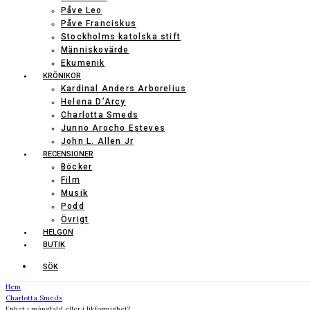
Påve Leo
Påve Franciskus
Stockholms katolska stift
Människovärde
Ekumenik
KRÖNIKOR
Kardinal Anders Arborelius
Helena D’Arcy
Charlotta Smeds
Junno Arocho Esteves
John L. Allen Jr
RECENSIONER
Böcker
Film
Musik
Podd
Övrigt
HELGON
BUTIK
SÖK
Hem
Charlotta Smeds
Enhet i mångfald eller i likformighet?