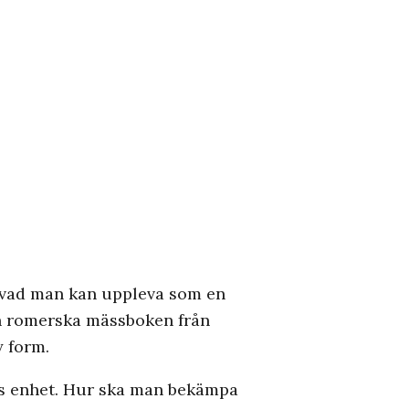
d vad man kan uppleva som en
den romerska mässboken från
y form.
ns enhet. Hur ska man bekämpa