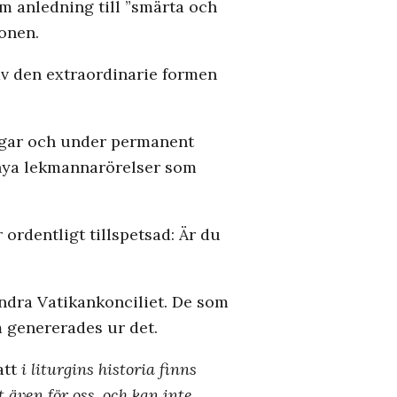
m anledning till ”smärta och
ionen.
av den extraordinarie formen
ingar och under permanent
s nya lekmannarörelser som
ordentligt tillspetsad: Är du
ndra Vatikankonciliet. De som
m genererades ur det.
 att
i liturgins historia finns
t även för oss, och kan inte