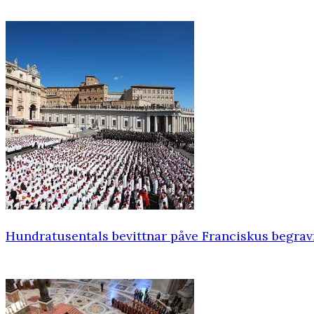
Hundratusentals bevittnar påve Franciskus begra