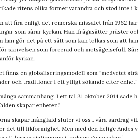
ikade ritens olika former varandra och stod inte i k
att fira enligt det romerska missalet från 1962 har 
ningar som sårar kyrkan. Han ifrågasätter präster o
 han gör det på ett sätt som kan tolkas som att han 
ärför skrivelsen som forcerad och motsägelsefull. Sär
anför kyrkan.
et finns en globaliseringsmodell som ”medvetet strä
er och traditioner i ett ytligt sökande efter enhet”(
 många sammanhang. I ett tal 31 oktober 2014 sade h
alden skapar enheten.”
 skapar mångfald sluter vi oss i våra särdrag vilket
er det till likformighet. Men med den helige Andes v
oss att leva variationerna i kyrkans gemenskap.”