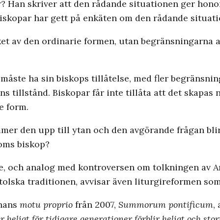
r? Han skriver att den rådande situationen ger hono
s biskopar har gett på enkäten om den rådande situat
ket av den ordinarie formen, utan begränsningarna 
 måste ha sin biskops tillåtelse, med fler begränsn
ns tillstånd. Biskopar får inte tillåta att det skapa
e form.
er den upp till ytan och den avgörande frågan blir 
Roms biskop?
e, och analog med kontroversen om tolkningen av A
tolska traditionen, avvisar även liturgireformen so
 hans
motu proprio
från 2007,
Summorum pontificum
,
heligt för tidigare generationer förblir heligt och stor