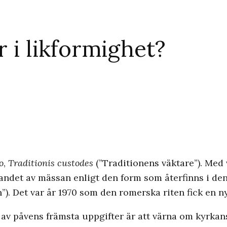
r i likformighet?
o
,
Traditionis custodes
(”Traditionens väktare”). Me
firandet av mässan enligt den form som återfinns i 
). Det var år 1970 som den romerska riten fick en n
 av påvens främsta uppgifter är att värna om kyrka