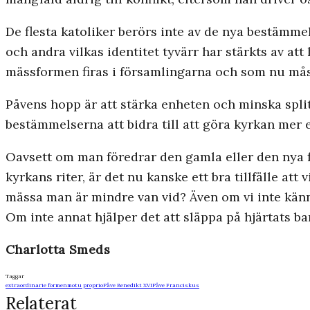
De flesta katoliker berörs inte av de nya bestämm
och andra vilkas identitet tyvärr har stärkts av att
mässformen firas i församlingarna och som nu måst
Påvens hopp är att stärka enheten och minska split
bestämmelserna att bidra till att göra kyrkan mer e
Oavsett om man föredrar den gamla eller den nya 
kyrkans riter, är det nu kanske ett bra tillfälle att 
mässa man är mindre van vid? Även om vi inte känne
Om inte annat hjälper det att släppa på hjärtats bar
Charlotta Smeds
Taggar
extraordinarie formen
motu proprio
Påve Benedikt XVI
Påve Franciskus
Relaterat