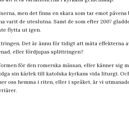
elserna, men det finns en skara som tar emot påvens
 ha varit de uteslutna. Samt de som efter 2007 gladde
e flytta ut igen.
tringen. Det är ännu för tidigt att mäta effekterna
nad, eller fördjupas splittringen?
formen för den romerska mässan, eller känner sig 
vidga sin kärlek till katolska kyrkans vida liturgi. Och
r oss hemma i riten, eller i språket, är vi utmanad
riärer.