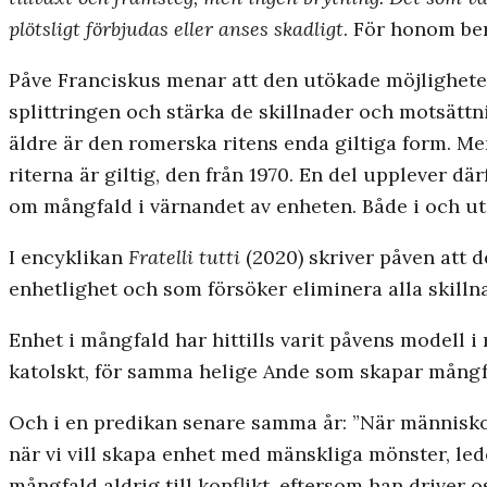
plötsligt förbjudas eller anses skadligt
. För honom ber
Påve Franciskus menar att den utökade möjligheten 
splittringen och stärka de skillnader och motsätt
äldre är den romerska ritens enda giltiga form. Men
riterna är giltig, den från 1970. En del upplever d
om mångfald i värnandet av enheten. Både i och ut
I encyklikan
Fratelli tutti
(2020) skriver påven att d
enhetlighet och som försöker eliminera alla skillnad
Enhet i mångfald har hittills varit påvens modell i
katolskt, för samma helige Ande som skapar mångf
Och i en predikan senare samma år: ”När människorna
när vi vill skapa enhet med mänskliga mönster, led
mångfald aldrig till konflikt, eftersom han driver 